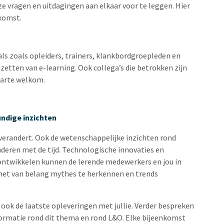
ze vragen en uitdagingen aan elkaar voor te leggen. Hier
nkomst.
ls zoals opleiders, trainers, klankbordgroepleden en
zetten van e-learning. Ook collega’s die betrokken zijn
harte welkom.
ndige inzichten
 verandert. Ook de wetenschappelijke inzichten rond
anderen met de tijd. Technologische innovaties en
ontwikkelen kunnen de lerende medewerkers en jou in
s het van belang mythes te herkennen en trends
 ook de laatste opleveringen met jullie. Verder bespreken
formatie rond dit thema en rond L&O. Elke bijeenkomst