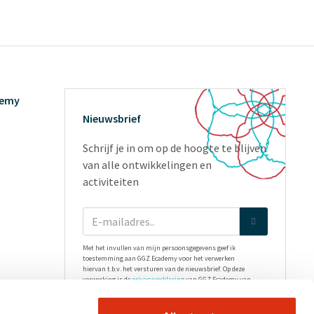
demy
Nieuwsbrief
Schrijf je in om op de hoogte te blijven
van alle ontwikkelingen en
activiteiten
Met het invullen van mijn persoonsgegevens geef ik
toestemming aan GGZ Ecademy voor het verwerken
hiervan t.b.v. het versturen van de nieuwsbrief. Op deze
verwerking is de
privacyverklaring
van GGZ Ecademy van
toepassing.