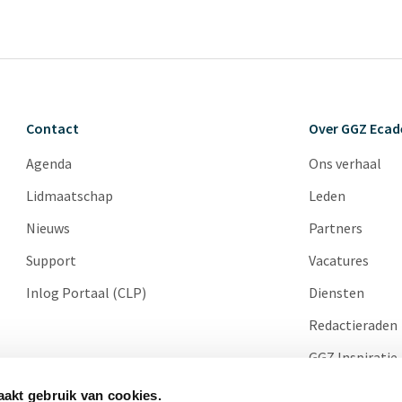
Contact
Over GGZ Eca
Agenda
Ons verhaal
Lidmaatschap
Leden
Nieuws
Partners
Support
Vacatures
Inlog Portaal (CLP)
Diensten
Redactieraden
GGZ Inspiratie
Cases
akt gebruik van cookies.