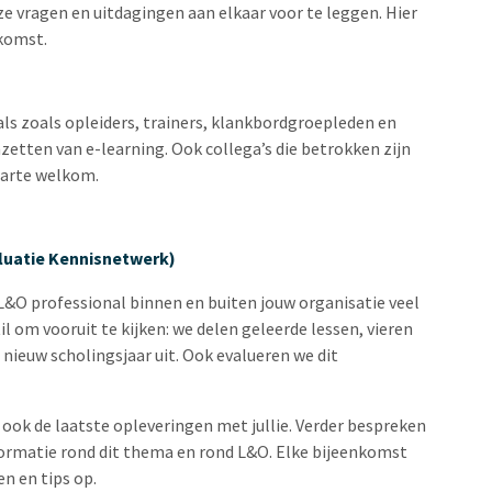
ze vragen en uitdagingen aan elkaar voor te leggen. Hier
nkomst.
ls zoals opleiders, trainers, klankbordgroepleden en
zetten van e-learning. Ook collega’s die betrokken zijn
harte welkom.
aluatie Kennisnetwerk)
ls L&O professional binnen en buiten jouw organisatie veel
il om vooruit te kijken: we delen geleerde lessen, vieren
nieuw scholingsjaar uit. Ook evalueren we dit
 ook de laatste opleveringen met jullie. Verder bespreken
formatie rond dit thema en rond L&O. Elke bijeenkomst
en en tips op.