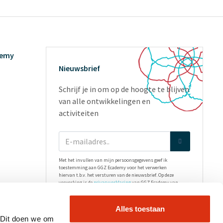
demy
Nieuwsbrief
Schrijf je in om op de hoogte te blijven
van alle ontwikkelingen en
activiteiten
Met het invullen van mijn persoonsgegevens geef ik
toestemming aan GGZ Ecademy voor het verwerken
hiervan t.b.v. het versturen van de nieuwsbrief. Op deze
verwerking is de
privacyverklaring
van GGZ Ecademy van
toepassing.
Alles toestaan
 Dit doen we om