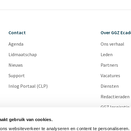
Contact
Over GGZ Eca
Agenda
Ons verhaal
Lidmaatschap
Leden
Nieuws
Partners
Support
Vacatures
Inlog Portaal (CLP)
Diensten
Redactieraden
GGZ Inspiratie
Cases
akt gebruik van cookies.
ns websiteverkeer te analyseren en content te personaliseren.