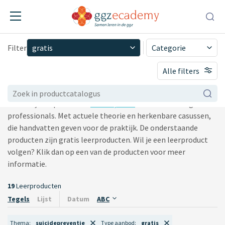
Filter
gratis
Categorie
Gratis leerproducten
ggz-instelling
Alle filters
gratis
Samen met experts uit de ggz bedenkt en ontwikkelt GGZ
mbo en hbo
Ecademy leerproducten
en leerpaden
voor zelfstandige
vLOGO-onderwijs en
professionals. Met actuele theorie en herkenbare casussen,
partners
die handvatten geven voor de praktijk. De onderstaande
scholing aan derden
producten zijn gratis leerproducten. Wil je een leerproduct
volgen? Klik dan op een van de producten voor meer
informatie.
19
Leerproducten
Tegels
Lijst
Datum
ABC
Thema
suicidepreventie
Type aanbod
gratis