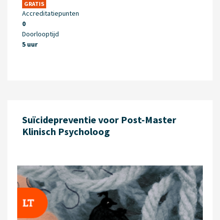
GRATIS
Accreditatiepunten
0
Doorlooptijd
5 uur
Suïcidepreventie voor Post-Master
Klinisch Psycholoog