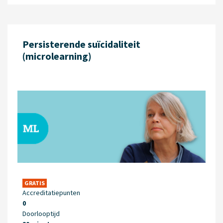
Persisterende suïcidaliteit
(microlearning)
GRATIS
Accreditatiepunten
0
Doorlooptijd