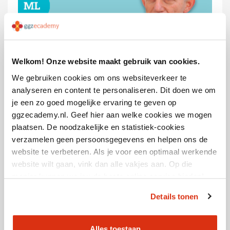
Welkom! Onze website maakt gebruik van cookies.
GRATIS
Accreditatiepunten
We gebruiken cookies om ons websiteverkeer te
0
analyseren en content te personaliseren. Dit doen we om
Doorlooptijd
je een zo goed mogelijke ervaring te geven op
20 minuten
ggzecademy.nl. Geef hier aan welke cookies we mogen
plaatsen. De noodzakelijke en statistiek-cookies
verzamelen geen persoonsgegevens en helpen ons de
website te verbeteren. Als je voor een optimaal werkende
website wilt gaan, vink dan alle vakjes aan. Op die
manier kunnen we jou de beste online service bieden!
Suïcidaliteit en naasten
Details tonen
Alles toestaan