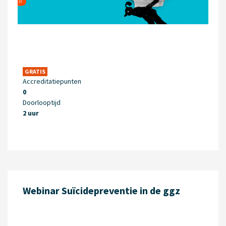
GRATIS
Accreditatiepunten
0
Doorlooptijd
2 uur
Webinar Suïcidepreventie in de ggz