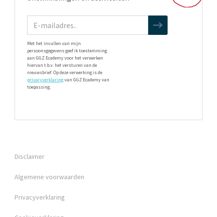
Met het invullen van mijn
persoonsgegevens geef ik toestemming
aan GGZ Ecademy voor het verwerken
hiervan t.b.v. het versturen van de
nieuwsbrief. Op deze verwerking is de
privacyverklaring
van GGZ Ecademy van
toepassing.
Disclaimer
Algemene voorwaarden
Privacyverklaring