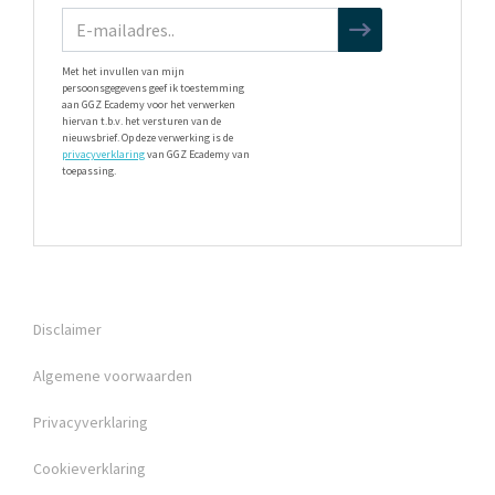
Met het invullen van mijn
persoonsgegevens geef ik toestemming
aan GGZ Ecademy voor het verwerken
hiervan t.b.v. het versturen van de
nieuwsbrief. Op deze verwerking is de
privacyverklaring
van GGZ Ecademy van
toepassing.
Disclaimer
Algemene voorwaarden
Privacyverklaring
Cookieverklaring