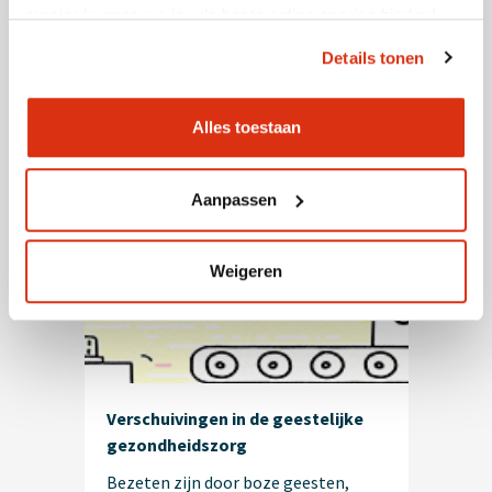
en (gepensioneerd) arts en
manier kunnen we jou de beste online service bieden!
systeemtherapeut Flip Jan van
Details tonen
Oenen pleit in deze
podcastaflevering n.a.v. zijn boek
'Verdragen' voor het bijstellen van
Alles toestaan
onze verwachtingen over wat
therapie kan doen en ons te focussen
op het leren verdragen van mentale
Aanpassen
problemen.
Weigeren
Verschuivingen in de geestelijke
gezondheidszorg
Bezeten zijn door boze geesten,