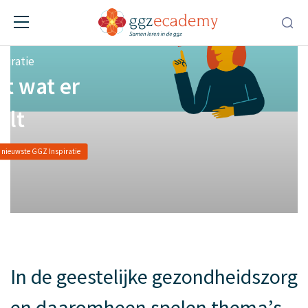
piratie
t wat er
elt
e nieuwste GGZ Inspiratie
In de geestelijke gezondheidszorg
en daaromheen spelen thema’s