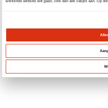
werkende website wilt gaan, vink dan alle vakjes aan. Op di
Alle
Aan
We