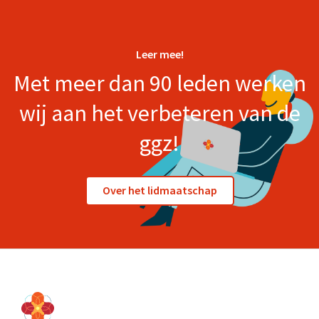
Leer mee!
Met meer dan 90 leden werken
wij aan het verbeteren van de
ggz!
Over het lidmaatschap