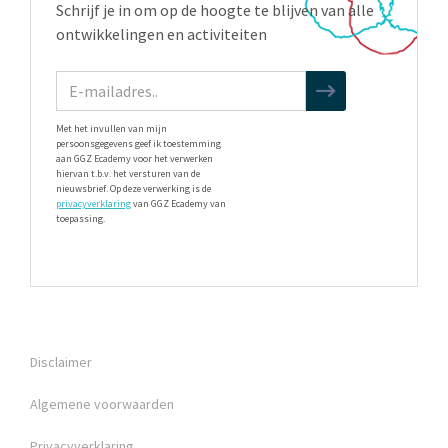
Schrijf je in om op de hoogte te blijven van alle
ontwikkelingen en activiteiten
Met het invullen van mijn
persoonsgegevens geef ik toestemming
aan GGZ Ecademy voor het verwerken
hiervan t.b.v. het versturen van de
nieuwsbrief. Op deze verwerking is de
privacyverklaring
van GGZ Ecademy van
toepassing.
Disclaimer
Algemene voorwaarden
Privacyverklaring