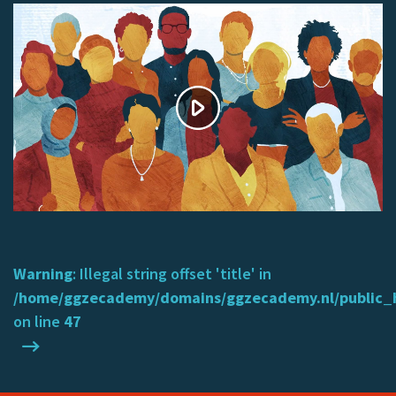
Warning
: Illegal string offset 'title' in
/home/ggzecademy/domains/ggzecademy.nl/public_
on line
47