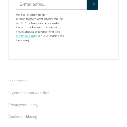
Met het invullen van mijn
persoonsgegevens geef ik toestemming
aan GGZ Ecademy voor het verwerken
hiervan t.b.v. het versturen van de
nieuwsbrief. Op deze verwerking is de
privacyverklaring
van GGZ Ecademy van
toepassing.
Disclaimer
Algemene voorwaarden
Privacyverklaring
Cookieverklaring