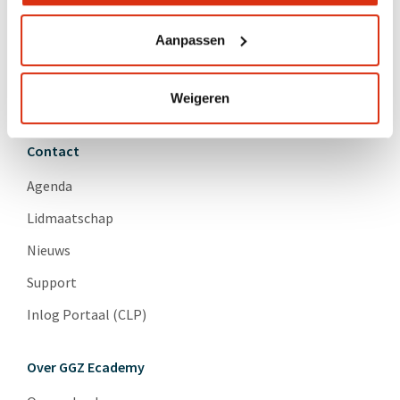
Geneesmiddelen en somatiek
Herstel
Aanpassen
Psychopathologie
Suïcidepreventie
Weigeren
Contact
Agenda
Lidmaatschap
Nieuws
Support
Inlog Portaal (CLP)
Over GGZ Ecademy