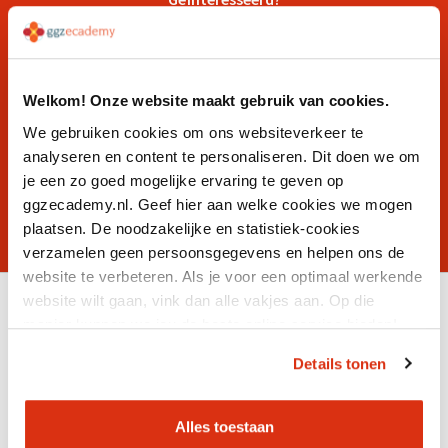
Lees ons verhaal en kom er
achter waarom GGZ Ecademy
Welkom! Onze website maakt gebruik van cookies.
jouw ideale werkgever is
We gebruiken cookies om ons websiteverkeer te
analyseren en content te personaliseren. Dit doen we om
je een zo goed mogelijke ervaring te geven op
Ons verhaal
ggzecademy.nl. Geef hier aan welke cookies we mogen
plaatsen. De noodzakelijke en statistiek-cookies
verzamelen geen persoonsgegevens en helpen ons de
website te verbeteren. Als je voor een optimaal werkende
website wilt gaan, vink dan alle vakjes aan. Op die
manier kunnen we jou de beste online service bieden!
Details tonen
Productcatalogus
Alles toestaan