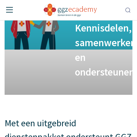
Diensten
Kennisdelen,
samenwerken
en
ondersteunen
Met een uitgebreid
dienstenpakket ondersteunt GGZ