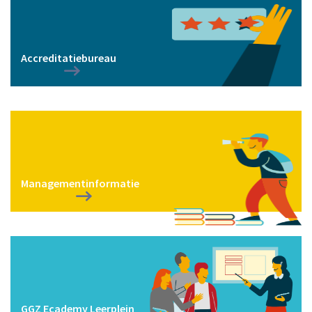
Accreditatiebureau
Managementinformatie
GGZ Ecademy Leerplein