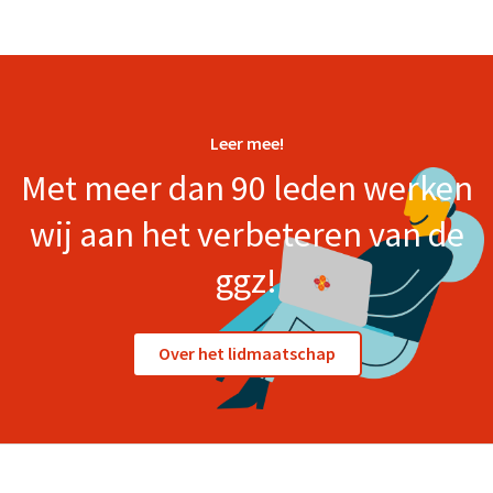
Leer mee!
Met meer dan 90 leden werken
wij aan het verbeteren van de
ggz!
Over het lidmaatschap