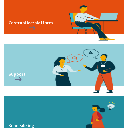
Centraal leerplatform
Support
Kennisdeling