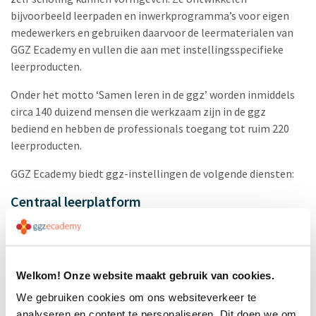
bijvoorbeeld leerpaden en inwerkprogramma’s voor eigen
medewerkers en gebruiken daarvoor de leermaterialen van
GGZ Ecademy en vullen die aan met instellingsspecifieke
leerproducten.
Onder het motto ‘Samen leren in de ggz’ worden inmiddels
circa 140 duizend mensen die werkzaam zijn in de ggz
bediend en hebben de professionals toegang tot ruim 220
leerproducten.
GGZ Ecademy biedt ggz-instellingen de volgende diensten:
Centraal leerplatform
Om e-learning modules aan te bieden en te beheren heb je
een online leerplatform nodig. Het Centraal leerplatform
(CLP) van GGZ Ecademy is zo’n platform. In een eigen sub-
omgeving, met de look & feel van de organisatie, hebben
Welkom! Onze website maakt gebruik van cookies.
leden toegang tot alle leerproducten van GGZ Ecademy.
We gebruiken cookies om ons websiteverkeer te
analyseren en content te personaliseren. Dit doen we om