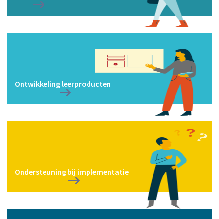
Ontwikkeling leerproducten
Ondersteuning bij implementatie