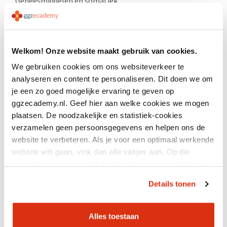
Geneesmiddelen en somatiek
Herstel
Psychopathologie
Welkom! Onze website maakt gebruik van cookies.
Suïcidepreventie
We gebruiken cookies om ons websiteverkeer te
analyseren en content te personaliseren. Dit doen we om
Contact
je een zo goed mogelijke ervaring te geven op
ggzecademy.nl. Geef hier aan welke cookies we mogen
Agenda
plaatsen. De noodzakelijke en statistiek-cookies
Lidmaatschap
verzamelen geen persoonsgegevens en helpen ons de
website te verbeteren. Als je voor een optimaal werkende
Nieuws
website wilt gaan, vink dan alle vakjes aan. Op die
Support
manier kunnen we jou de beste online service bieden!
Inlog Portaal (CLP)
Details tonen
Over GGZ Ecademy
Alles toestaan