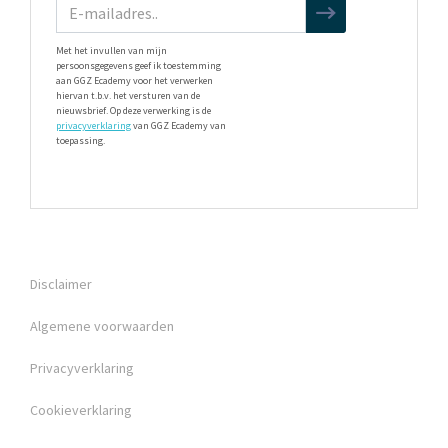
Met het invullen van mijn
persoonsgegevens geef ik toestemming
aan GGZ Ecademy voor het verwerken
hiervan t.b.v. het versturen van de
nieuwsbrief. Op deze verwerking is de
privacyverklaring
van GGZ Ecademy van
toepassing.
Disclaimer
Algemene voorwaarden
Privacyverklaring
Cookieverklaring