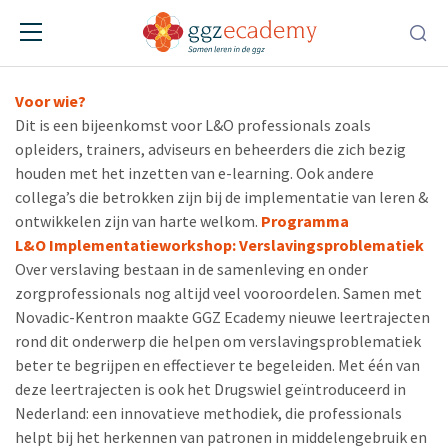
Implementatieworkshop
01-09-2026
• Online • 09:15:00 – 10:30:00
Voor wie?
Dit is een bijeenkomst voor L&O professionals zoals
opleiders, trainers, adviseurs en beheerders die zich bezig
houden met het inzetten van e-learning. Ook andere
collega’s die betrokken zijn bij de implementatie van leren &
ontwikkelen zijn van harte welkom.
Programma
L&O Implementatieworkshop: Verslavingsproblematiek
Over verslaving bestaan in de samenleving en onder
zorgprofessionals nog altijd veel vooroordelen. Samen met
Novadic-Kentron maakte GGZ Ecademy nieuwe leertrajecten
rond dit onderwerp die helpen om verslavingsproblematiek
beter te begrijpen en effectiever te begeleiden. Met één van
deze leertrajecten is ook het Drugswiel geïntroduceerd in
Nederland: een innovatieve methodiek, die professionals
helpt bij het herkennen van patronen in middelengebruik en