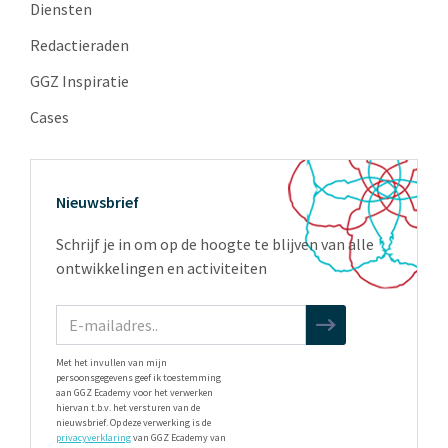
Diensten
Redactieraden
GGZ Inspiratie
Cases
Nieuwsbrief
Schrijf je in om op de hoogte te blijven van alle
ontwikkelingen en activiteiten
Met het invullen van mijn
persoonsgegevens geef ik toestemming
aan GGZ Ecademy voor het verwerken
hiervan t.b.v. het versturen van de
nieuwsbrief. Op deze verwerking is de
privacyverklaring
van GGZ Ecademy van