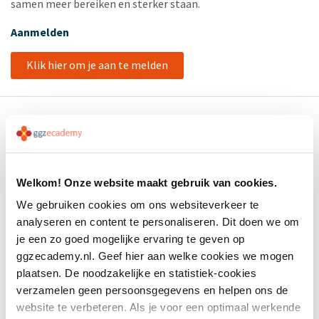
samen meer bereiken en sterker staan.
Aanmelden
Klik hier om je aan te melden
Welkom! Onze website maakt gebruik van cookies.
Productcatalogus
We gebruiken cookies om ons websiteverkeer te
Geneesmiddelen en somatiek
analyseren en content te personaliseren. Dit doen we om
je een zo goed mogelijke ervaring te geven op
Herstel
ggzecademy.nl. Geef hier aan welke cookies we mogen
Psychopathologie
plaatsen. De noodzakelijke en statistiek-cookies
verzamelen geen persoonsgegevens en helpen ons de
Suïcidepreventie
website te verbeteren. Als je voor een optimaal werkende