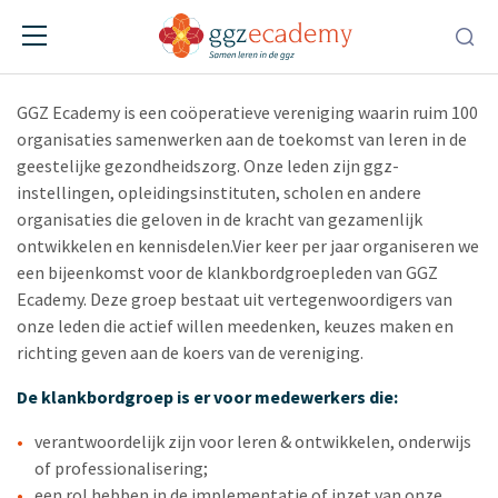
Klankbordgroepvergadering
09-12-2026
• Online • 09:15:00 – 10:30:00
GGZ Ecademy is een coöperatieve vereniging waarin ruim 100
organisaties samenwerken aan de toekomst van leren in de
geestelijke gezondheidszorg. Onze leden zijn ggz-
instellingen, opleidingsinstituten, scholen en andere
organisaties die geloven in de kracht van gezamenlijk
ontwikkelen en kennisdelen.Vier keer per jaar organiseren we
een bijeenkomst voor de klankbordgroepleden van GGZ
Ecademy. Deze groep bestaat uit vertegenwoordigers van
onze leden die actief willen meedenken, keuzes maken en
richting geven aan de koers van de vereniging.
De klankbordgroep is er voor medewerkers die:
verantwoordelijk zijn voor leren & ontwikkelen, onderwijs
of professionalisering;
een rol hebben in de implementatie of inzet van onze