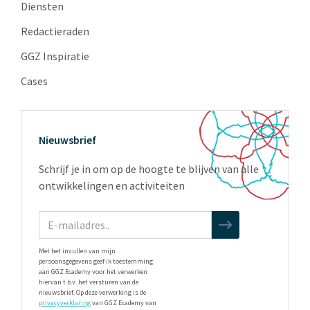
Diensten
Redactieraden
GGZ Inspiratie
Cases
Nieuwsbrief
Schrijf je in om op de hoogte te blijven van alle
ontwikkelingen en activiteiten
Met het invullen van mijn
persoonsgegevens geef ik toestemming
aan GGZ Ecademy voor het verwerken
hiervan t.b.v. het versturen van de
nieuwsbrief. Op deze verwerking is de
privacyverklaring
van GGZ Ecademy van