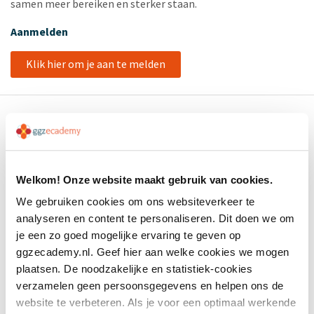
samen meer bereiken en sterker staan.
Aanmelden
Klik hier om je aan te melden
Welkom! Onze website maakt gebruik van cookies.
Productcatalogus
We gebruiken cookies om ons websiteverkeer te
Geneesmiddelen en somatiek
analyseren en content te personaliseren. Dit doen we om
je een zo goed mogelijke ervaring te geven op
Herstel
ggzecademy.nl. Geef hier aan welke cookies we mogen
Psychopathologie
plaatsen. De noodzakelijke en statistiek-cookies
verzamelen geen persoonsgegevens en helpen ons de
Suïcidepreventie
website te verbeteren. Als je voor een optimaal werkende