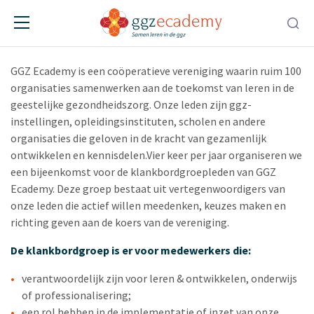
Klankbordgroepvergadering
17-09-2026
• Online • 09:15:00 – 10:30:00
GGZ Ecademy is een coöperatieve vereniging waarin ruim 100
organisaties samenwerken aan de toekomst van leren in de
geestelijke gezondheidszorg. Onze leden zijn ggz-
instellingen, opleidingsinstituten, scholen en andere
organisaties die geloven in de kracht van gezamenlijk
ontwikkelen en kennisdelen.Vier keer per jaar organiseren we
een bijeenkomst voor de klankbordgroepleden van GGZ
Ecademy. Deze groep bestaat uit vertegenwoordigers van
onze leden die actief willen meedenken, keuzes maken en
richting geven aan de koers van de vereniging.
De klankbordgroep is er voor medewerkers die:
verantwoordelijk zijn voor leren & ontwikkelen, onderwijs
of professionalisering;
een rol hebben in de implementatie of inzet van onze