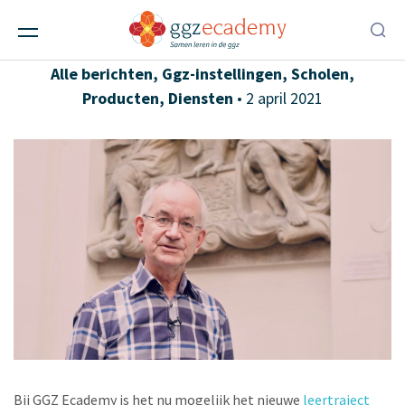
Geschiedenis van de psychiatrie: nu
handelen in historisch perspectief
Alle berichten
,
Ggz-instellingen
,
Scholen
,
Producten
,
Diensten
• 2 april 2021
Bij GGZ Ecademy is het nu mogelijk het nieuwe
leertraject