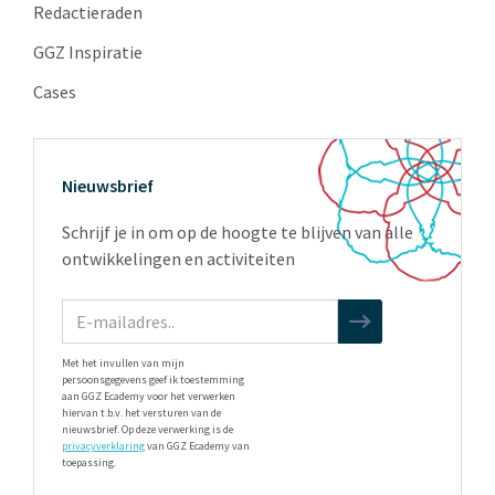
Redactieraden
GGZ Inspiratie
Cases
Nieuwsbrief
Schrijf je in om op de hoogte te blijven van alle
ontwikkelingen en activiteiten
Met het invullen van mijn
persoonsgegevens geef ik toestemming
aan GGZ Ecademy voor het verwerken
hiervan t.b.v. het versturen van de
nieuwsbrief. Op deze verwerking is de
privacyverklaring
van GGZ Ecademy van
toepassing.