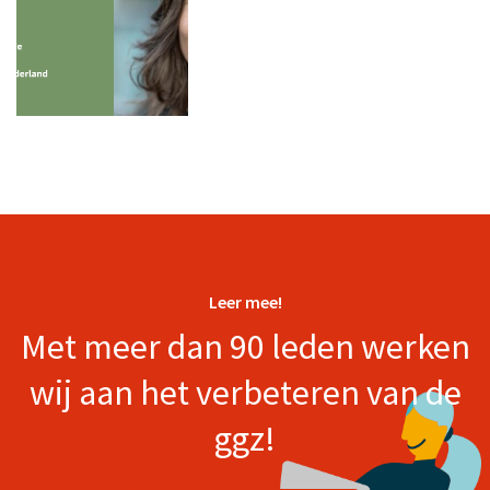
Leer mee!
Met meer dan 90 leden werken
wij aan het verbeteren van de
ggz!