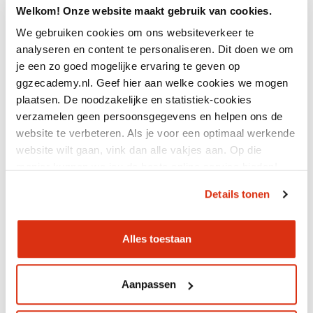
Welkom! Onze website maakt gebruik van cookies.
Ook interessant
We gebruiken cookies om ons websiteverkeer te
analyseren en content te personaliseren. Dit doen we om
je een zo goed mogelijke ervaring te geven op
28 jul 2026
ggzecademy.nl. Geef hier aan welke cookies we mogen
Gratis webinar: Jeugdhulp
plaatsen. De noodzakelijke en statistiek-cookies
organiseren zonder
verzamelen geen persoonsgegevens en helpen ons de
wachtlijsten...
website te verbeteren. Als je voor een optimaal werkende
website wilt gaan, vink dan alle vakjes aan. Op die
manier kunnen we jou de beste online service bieden!
Details tonen
Alles toestaan
14 jul 2026
Gratis webinar over intieme
terreur: herkennen wat
Aanpassen
vaak v...