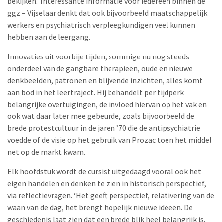
bekijken.’ Interessante informatie voor iedereen binnen de
ggz – Vijselaar denkt dat ook bijvoorbeeld maatschappelijk
werkers en psychiatrisch verpleegkundigen veel kunnen
hebben aan de leergang.
Innovaties uit voorbije tijden, sommige nu nog steeds
onderdeel van de gangbare therapieën, oude en nieuwe
denkbeelden, patronen en blijvende inzichten, alles komt
aan bod in het leertraject. Hij behandelt per tijdperk
belangrijke overtuigingen, de invloed hiervan op het vak en
ook wat daar later mee gebeurde, zoals bijvoorbeeld de
brede protestcultuur in de jaren ’70 die de antipsychiatrie
voedde of de visie op het gebruik van Prozac toen het middel
net op de markt kwam.
Elk hoofdstuk wordt de cursist uitgedaagd vooral ook het
eigen handelen en denken te zien in historisch perspectief,
via reflectievragen. ‘Het geeft perspectief, relativering van de
waan van de dag, het brengt hopelijk nieuwe ideeën. De
geschiedenis laat zien dat een brede blik heel belangrijk is.