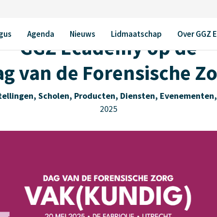
gus
Agenda
Nieuws
Lidmaatschap
Over GGZ 
GGZ Ecademy op de
g van de Forensische Z
tellingen
,
Scholen
,
Producten
,
Diensten
,
Evenementen
2025