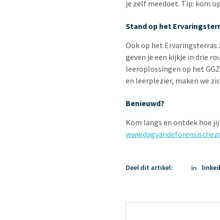
je zelf meedoet. Tip: kom op 
Stand op het Ervaringster
Ook op het Ervaringsterras z
geven je een kijkje in drie
leeroplossingen op het GGZ
en leerplezier, maken we zic
Benieuwd?
Kom langs en ontdek hoe jij
www.dagvandeforensischezo
Deel dit artikel:
linke