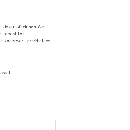
n, kiezen of winnen. We
um Jooost tot
s zoals werk-privébalans
event: