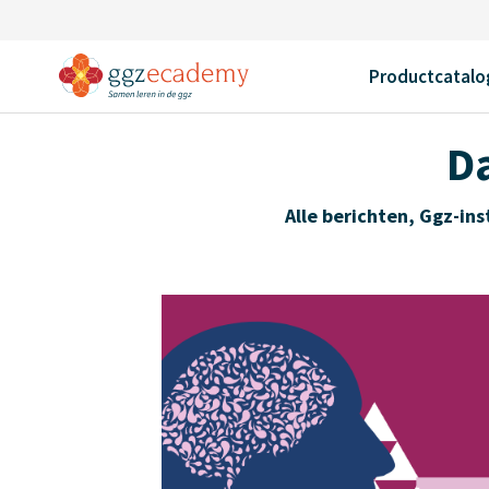
Home
Nieuws
GGZ Ecademy op de
Dag van de Forensische Zorg
Productcatalo
Da
Alle berichten
,
Ggz-ins