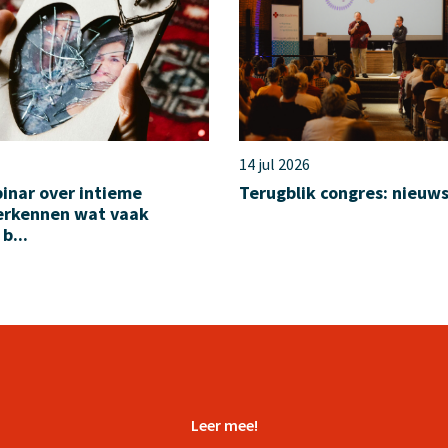
14 jul 2026
inar over intieme
Terugblik congres: nieuw
herkennen wat vaak
b...
Leer mee!