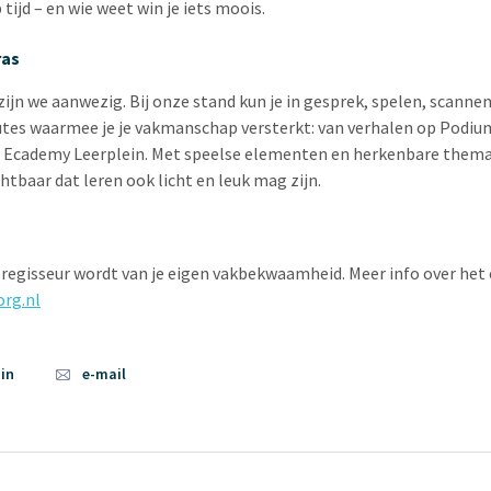
tijd – en wie weet win je iets moois.
ras
ijn we aanwezig. Bij onze stand kun je in gesprek, spelen, scanne
 routes waarmee je je vakmanschap versterkt: van verhalen op Podi
 Ecademy Leerplein. Met speelse elementen en herkenbare thema’
htbaar dat leren ook licht en leuk mag zijn.
 regisseur wordt van je eigen vakbekwaamheid. Meer info over het 
rg.nl
din
e-mail