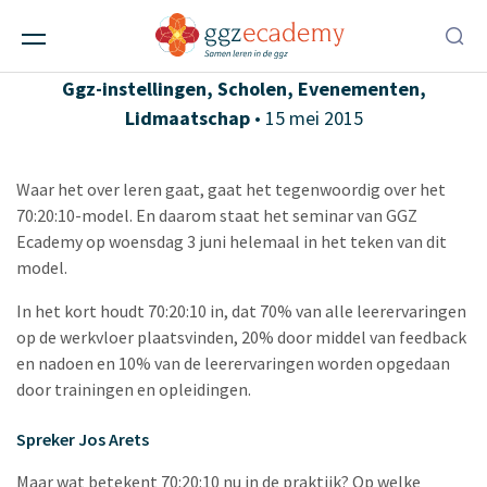
GGZ Ecademy organiseert seminar over
70:20:10
Ggz-instellingen
,
Scholen
,
Evenementen
,
Lidmaatschap
• 15 mei 2015
Waar het over leren gaat, gaat het tegenwoordig over het
70:20:10-model. En daarom staat het seminar van GGZ
Ecademy op woensdag 3 juni helemaal in het teken van dit
model.
In het kort houdt 70:20:10 in, dat 70% van alle leerervaringen
op de werkvloer plaatsvinden, 20% door middel van feedback
en nadoen en 10% van de leerervaringen worden opgedaan
door trainingen en opleidingen.
Spreker Jos Arets
Maar wat betekent 70:20:10 nu in de praktijk? Op welke