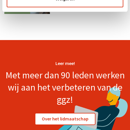
Leer mee!
Met meer dan 90 leden werken
wij aan het verbeteren van de
ggz!
Over het lidmaatschap