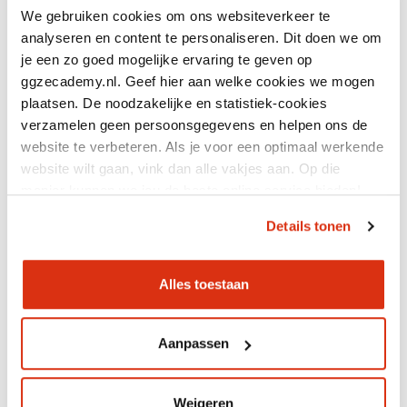
We gebruiken cookies om ons websiteverkeer te
analyseren en content te personaliseren. Dit doen we om
je een zo goed mogelijke ervaring te geven op
14 jul 2026
ggzecademy.nl. Geef hier aan welke cookies we mogen
Terugblik congres:
plaatsen. De noodzakelijke en statistiek-cookies
nieuwsgierigheid
verzamelen geen persoonsgegevens en helpen ons de
website te verbeteren. Als je voor een optimaal werkende
website wilt gaan, vink dan alle vakjes aan. Op die
manier kunnen we jou de beste online service bieden!
Details tonen
Alles toestaan
11 jul 2026
Resourcegroepen:
herstellen doe je samen
Aanpassen
Weigeren