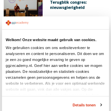
Terugblik congres:
nieuwsgierigheid
Welkom! Onze website maakt gebruik van cookies.
We gebruiken cookies om ons websiteverkeer te
analyseren en content te personaliseren. Dit doen we om
11 jul 2026
je een zo goed mogelijke ervaring te geven op
Resourcegroepen:
ggzecademy.nl. Geef hier aan welke cookies we mogen
herstellen doe je samen
plaatsen. De noodzakelijke en statistiek-cookies
verzamelen geen persoonsgegevens en helpen ons de
website te verbeteren. Als je voor een optimaal werkende
website wilt gaan, vink dan alle vakjes aan. Op die
manier kunnen we jou de beste online service bieden!
Details tonen