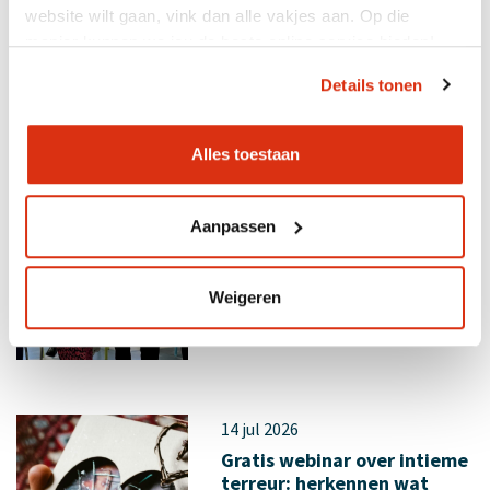
website wilt gaan, vink dan alle vakjes aan. Op die
manier kunnen we jou de beste online service bieden!
Ook interessant
Details tonen
Alles toestaan
28 jul 2026
Gratis webinar: Jeugdhulp
organiseren zonder
Aanpassen
wachtlijsten...
Weigeren
14 jul 2026
Gratis webinar over intieme
terreur: herkennen wat