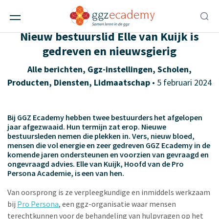
‘Niemand is tegen een goed
leerklimaat’
Nieuw bestuurslid Elle van Kuijk is
gedreven en nieuwsgierig
Alle berichten
,
Ggz-instellingen
,
Scholen
,
Producten
,
Diensten
,
Lidmaatschap
• 5 februari 2024
Bij GGZ Ecademy hebben twee bestuurders het afgelopen
jaar afgezwaaid. Hun termijn zat erop. Nieuwe
bestuursleden nemen die plekken in. Vers, nieuw bloed,
mensen die vol energie en zeer gedreven GGZ Ecademy in de
komende jaren ondersteunen en voorzien van gevraagd en
ongevraagd advies. Elle van Kuijk, Hoofd van de Pro
Persona Academie, is een van hen.
Van oorsprong is ze verpleegkundige en inmiddels werkzaam
bij
Pro Persona
, een ggz-organisatie waar mensen
terechtkunnen voor de behandeling van hulpvragen op het