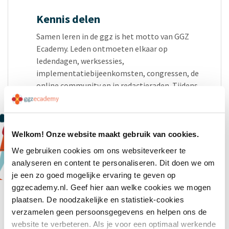
Kennis delen
Samen leren in de ggz is het motto van GGZ
Ecademy. Leden ontmoeten elkaar op
ledendagen, werksessies,
implementatiebijeenkomsten, congressen, de
online community en in redactieraden. Tijdens
deze ontmoetingen is de drempel om samen op
te trekken laag. Hierdoor ontstaan spontane
kruisbestuivingen en samenwerkingsverbanden.
Wil je eens meemaken hoe dat gaat? Bezoek een
Welkom! Onze website maakt gebruik van cookies.
van onze vrij toegankelijke bijeenkomsten. Kijk
We gebruiken cookies om ons websiteverkeer te
in de
agenda
voor data.
analyseren en content te personaliseren. Dit doen we om
je een zo goed mogelijke ervaring te geven op
ggzecademy.nl. Geef hier aan welke cookies we mogen
plaatsen. De noodzakelijke en statistiek-cookies
verzamelen geen persoonsgegevens en helpen ons de
website te verbeteren. Als je voor een optimaal werkende