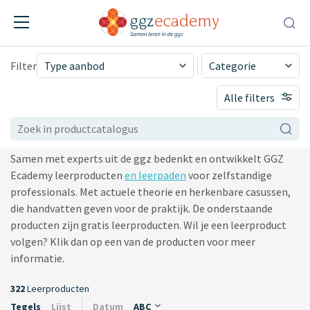
Filter
Type aanbod
Categorie
Productcatalogus GGZ
ggz-instelling
Alle filters
Ecademy
gratis
mbo en hbo
vLOGO-onderwijs en
Samen met experts uit de ggz bedenkt en ontwikkelt GGZ
partners
Ecademy leerproducten
en leerpaden
voor zelfstandige
scholing aan derden
professionals. Met actuele theorie en herkenbare casussen,
die handvatten geven voor de praktijk. De onderstaande
producten zijn gratis leerproducten. Wil je een leerproduct
volgen? Klik dan op een van de producten voor meer
informatie.
322
Leerproducten
Tegels
Lijst
Datum
ABC