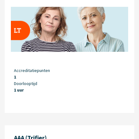
Accreditatiepunten
1
Doorlooptijd
1 uur
AAA (Trifier)