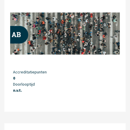
Accreditatiepunten
0
Doorlooptijd
n.v.t.