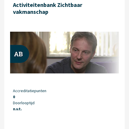
Activiteitenbank Zichtbaar
vakmanschap
Accreditatiepunten
0
Doorlooptijd
n.v.t.