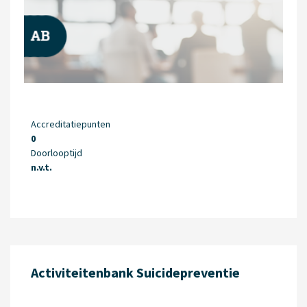
Accreditatiepunten
0
Doorlooptijd
n.v.t.
Activiteitenbank Su­icidepreventie