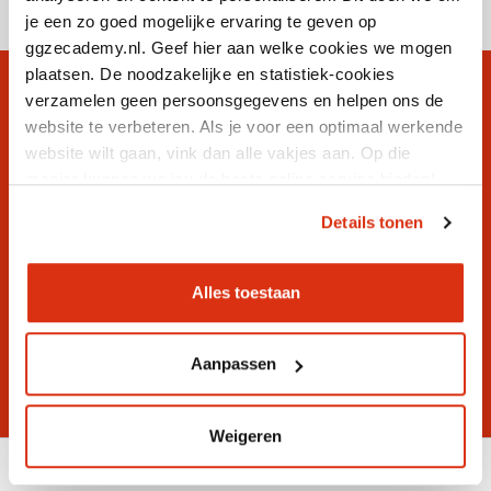
je een zo goed mogelijke ervaring te geven op
ggzecademy.nl. Geef hier aan welke cookies we mogen
plaatsen. De noodzakelijke en statistiek-cookies
verzamelen geen persoonsgegevens en helpen ons de
website te verbeteren. Als je voor een optimaal werkende
Leer mee!
website wilt gaan, vink dan alle vakjes aan. Op die
Met meer dan 90 leden werken
manier kunnen we jou de beste online service bieden!
wij aan het verbeteren van de
Details tonen
ggz!
Alles toestaan
Over het lidmaatschap
Aanpassen
Weigeren