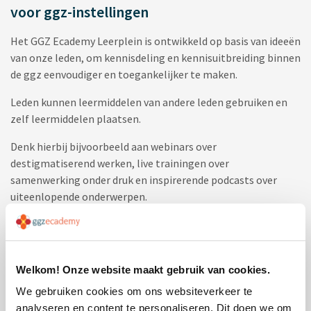
voor ggz-instellingen
Het GGZ Ecademy Leerplein is ontwikkeld op basis van ideeën
van onze leden, om kennisdeling en kennisuitbreiding binnen
de ggz eenvoudiger en toegankelijker te maken.
Leden kunnen leermiddelen van andere leden gebruiken en
zelf leermiddelen plaatsen.
Denk hierbij bijvoorbeeld aan webinars over
destigmatiserend werken, live trainingen over
samenwerking onder druk en inspirerende podcasts over
uiteenlopende onderwerpen.
Het plaatsen van leermiddelen is gratis.
Ga naar het GGZ Ecademy Leerplein
Welkom! Onze website maakt gebruik van cookies.
We gebruiken cookies om ons websiteverkeer te
analyseren en content te personaliseren. Dit doen we om