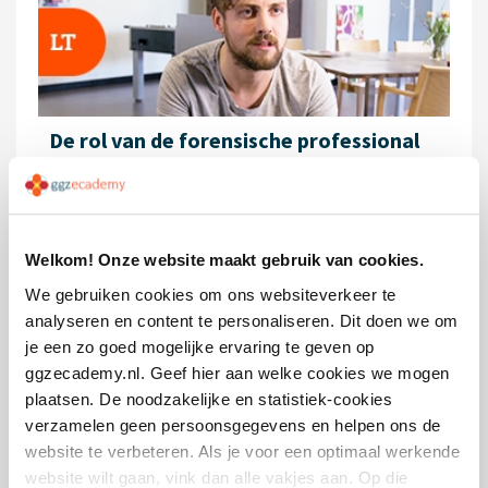
De rol van de forensische professional
Welkom! Onze website maakt gebruik van cookies.
We gebruiken cookies om ons websiteverkeer te
GRATIS
analyseren en content te personaliseren. Dit doen we om
Accreditatiepunten
je een zo goed mogelijke ervaring te geven op
2
ggzecademy.nl. Geef hier aan welke cookies we mogen
Doorlooptijd
1,5 uur
plaatsen. De noodzakelijke en statistiek-cookies
verzamelen geen persoonsgegevens en helpen ons de
website te verbeteren. Als je voor een optimaal werkende
website wilt gaan, vink dan alle vakjes aan. Op die