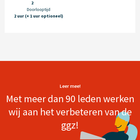
2
Doorlooptijd
2 uur (+ 1 uur optioneel)
Leer mee!
Met meer dan 90 leden werken
wij aan het verbeteren van de
ggz!