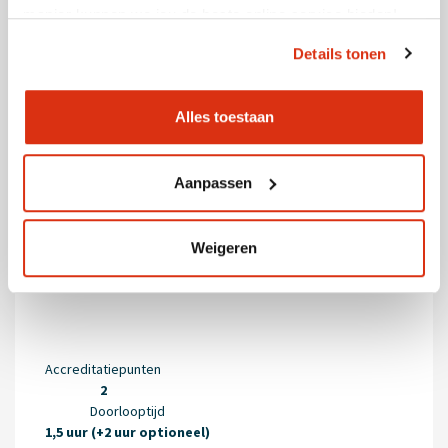
manier kunnen we jou de beste online service bieden!
Details tonen
Alles toestaan
Aanpassen
Huiselijk geweld, ouder-kind relatie en
het zeer jonge kind
Weigeren
Accreditatiepunten
2
Doorlooptijd
1,5 uur (+2 uur optioneel)