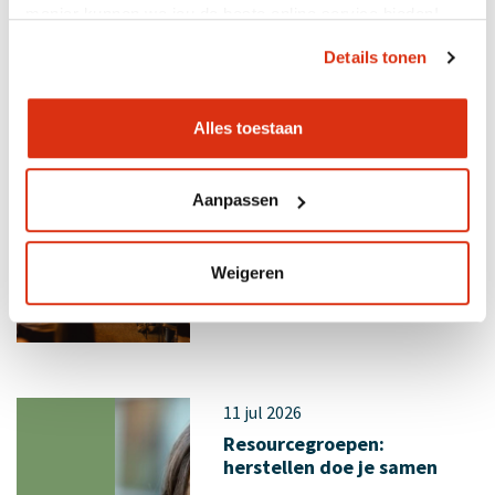
manier kunnen we jou de beste online service bieden!
Details tonen
Alles toestaan
14 jul 2026
Terugblik congres:
nieuwsgierigheid
Aanpassen
Weigeren
11 jul 2026
Resourcegroepen:
herstellen doe je samen