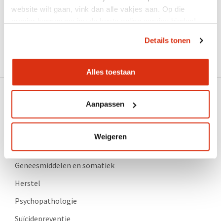
website wilt gaan, vink dan alle vakjes aan. Op die
Aanmelden
manier kunnen we jou de beste online service bieden!
Excuses, het event is reeds verlopen.
Details tonen
Alles toestaan
Aanpassen
Weigeren
Productcatalogus
Geneesmiddelen en somatiek
Herstel
Psychopathologie
Suïcidepreventie