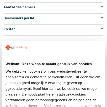
Aantal deelnemers
Deelnemers per lid
Kosten
Notitie
GGZ Ecademy kan besluiten een training of
bijeenkomst te annuleren als er onvoldoende
Welkom! Onze website maakt gebruik van cookies.
aanmeldingen zijn, dit zal altijd in overleg
We gebruiken cookies om ons websiteverkeer te
gebeuren.
analyseren en content te personaliseren. Dit doen we om
je een zo goed mogelijke ervaring te geven op
ggzecademy.nl. Geef hier aan welke cookies we mogen
plaatsen. De noodzakelijke en statistiek-cookies
verzamelen geen persoonsgegevens en helpen ons de
website te verbeteren. Als je voor een optimaal werkende