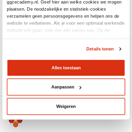
aanmeldingen zijn, dit zal altijd in overleg
ggzecademy.nl. Geef hier aan welke cookies we mogen
gebeuren.
plaatsen. De noodzakelijke en statistiek-cookies
verzamelen geen persoonsgegevens en helpen ons de
website te verbeteren. Als je voor een optimaal werkende
website wilt gaan, vink dan alle vakjes aan. Op die
manier kunnen we jou de beste online service bieden!
Details tonen
Aanmelden
Alles toestaan
Excuses, het event is reeds verlopen.
Aanpassen
Weigeren