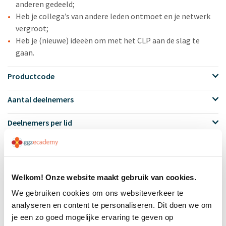
anderen gedeeld;
Heb je collega’s van andere leden ontmoet en je netwerk
vergroot;
Heb je (nieuwe) ideeën om met het CLP aan de slag te
gaan.
Productcode
Aantal deelnemers
Deelnemers per lid
Kosten
Welkom! Onze website maakt gebruik van cookies.
We gebruiken cookies om ons websiteverkeer te
Notitie
analyseren en content te personaliseren. Dit doen we om
GGZ Ecademy kan besluiten een training of
bijeenkomst te annuleren als er onvoldoende
je een zo goed mogelijke ervaring te geven op