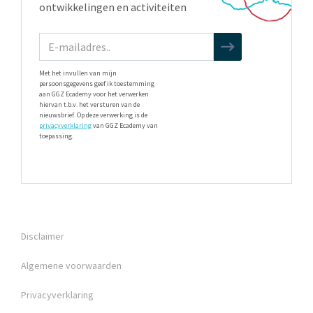
ontwikkelingen en activiteiten
Met het invullen van mijn
persoonsgegevens geef ik toestemming
aan GGZ Ecademy voor het verwerken
hiervan t.b.v. het versturen van de
nieuwsbrief. Op deze verwerking is de
privacyverklaring
van GGZ Ecademy van
toepassing.
Disclaimer
Algemene voorwaarden
Privacyverklaring