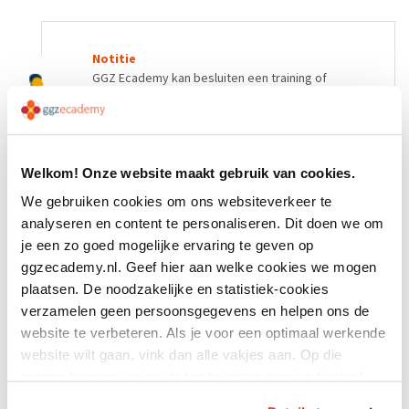
Notitie
GGZ Ecademy kan besluiten een training of
bijeenkomst te annuleren als er onvoldoende
aanmeldingen zijn, dit zal altijd in overleg
gebeuren.
Welkom! Onze website maakt gebruik van cookies.
We gebruiken cookies om ons websiteverkeer te
analyseren en content te personaliseren. Dit doen we om
je een zo goed mogelijke ervaring te geven op
ggzecademy.nl. Geef hier aan welke cookies we mogen
plaatsen. De noodzakelijke en statistiek-cookies
Aanmelden
verzamelen geen persoonsgegevens en helpen ons de
Excuses, het event is reeds verlopen.
website te verbeteren. Als je voor een optimaal werkende
website wilt gaan, vink dan alle vakjes aan. Op die
manier kunnen we jou de beste online service bieden!