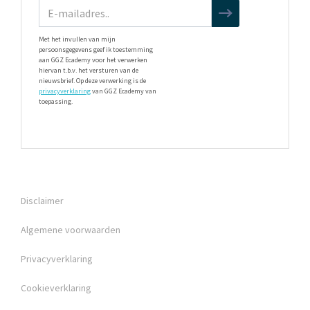
Met het invullen van mijn
persoonsgegevens geef ik toestemming
aan GGZ Ecademy voor het verwerken
hiervan t.b.v. het versturen van de
nieuwsbrief. Op deze verwerking is de
privacyverklaring
van GGZ Ecademy van
toepassing.
Disclaimer
Algemene voorwaarden
Privacyverklaring
Cookieverklaring