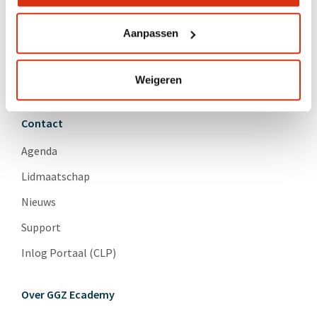
Geneesmiddelen en somatiek
Herstel
Aanpassen
Psychopathologie
Weigeren
Suïcidepreventie
Contact
Agenda
Lidmaatschap
Nieuws
Support
Inlog Portaal (CLP)
Over GGZ Ecademy