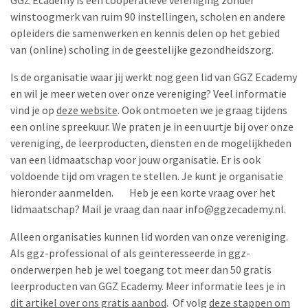
GGZ Ecademy is een coöperatieve vereniging zonder
winstoogmerk van ruim 90 instellingen, scholen en andere
opleiders die samenwerken en kennis delen op het gebied
van (online) scholing in de geestelijke gezondheidszorg.
Is de organisatie waar jij werkt nog geen lid van GGZ Ecademy
en wil je meer weten over onze vereniging? Veel informatie
vind je op
deze website
. Ook ontmoeten we je graag tijdens
een online spreekuur. We praten je in een uurtje bij over onze
vereniging, de leerproducten, diensten en de mogelijkheden
van een lidmaatschap voor jouw organisatie. Er is ook
voldoende tijd om vragen te stellen. Je kunt je organisatie
hieronder aanmelden. Heb je een korte vraag over het
lidmaatschap? Mail je vraag dan naar
info@ggzecademy.nl
.
Alleen organisaties kunnen lid worden van onze vereniging.
Als ggz-professional of als geïnteresseerde in ggz-
onderwerpen heb je wel toegang tot meer dan 50 gratis
leerproducten van GGZ Ecademy. Meer informatie lees je in
dit artikel over ons gratis aanbod
. Of volg
deze stappen om