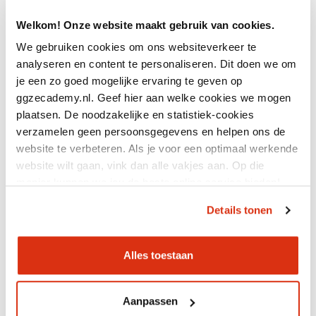
Aantal deelnemers
Welkom! Onze website maakt gebruik van cookies.
Deelnemers per lid
We gebruiken cookies om ons websiteverkeer te
analyseren en content te personaliseren. Dit doen we om
Kosten
je een zo goed mogelijke ervaring te geven op
ggzecademy.nl. Geef hier aan welke cookies we mogen
plaatsen. De noodzakelijke en statistiek-cookies
verzamelen geen persoonsgegevens en helpen ons de
Notitie
website te verbeteren. Als je voor een optimaal werkende
GGZ Ecademy kan besluiten een training of
website wilt gaan, vink dan alle vakjes aan. Op die
bijeenkomst te annuleren als er onvoldoende
manier kunnen we jou de beste online service bieden!
aanmeldingen zijn, dit zal altijd in overleg
gebeuren.
Details tonen
Alles toestaan
Aanpassen