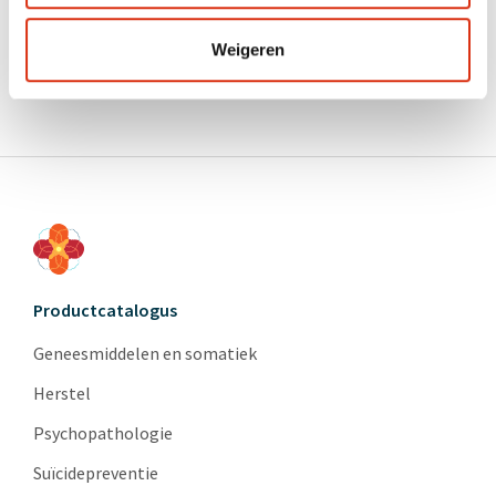
Aanmelden
Weigeren
Excuses, het event is reeds verlopen.
Productcatalogus
Geneesmiddelen en somatiek
Herstel
Psychopathologie
Suïcidepreventie