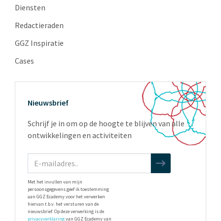
Diensten
Redactieraden
GGZ Inspiratie
Cases
Nieuwsbrief
Schrijf je in om op de hoogte te blijven van alle
ontwikkelingen en activiteiten
Met het invullen van mijn
persoonsgegevens geef ik toestemming
aan GGZ Ecademy voor het verwerken
hiervan t.b.v. het versturen van de
nieuwsbrief. Op deze verwerking is de
privacyverklaring
van GGZ Ecademy van