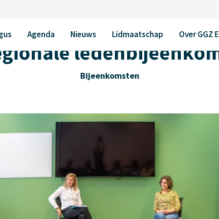
gus
Agenda
Nieuws
Lidmaatschap
Over GGZ 
gionale ledenbijeenko
Bijeenkomsten