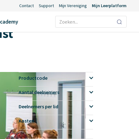
Contact
Support
Mijn Vereniging
Mijn Leerplatform
Ecademy
mst
Productcode
Aantal deelnemers
Deelnemers per lid
Kosten