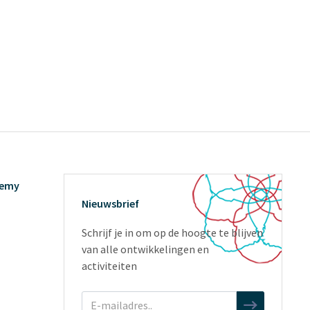
demy
Nieuwsbrief
Schrijf je in om op de hoogte te blijven
van alle ontwikkelingen en
activiteiten