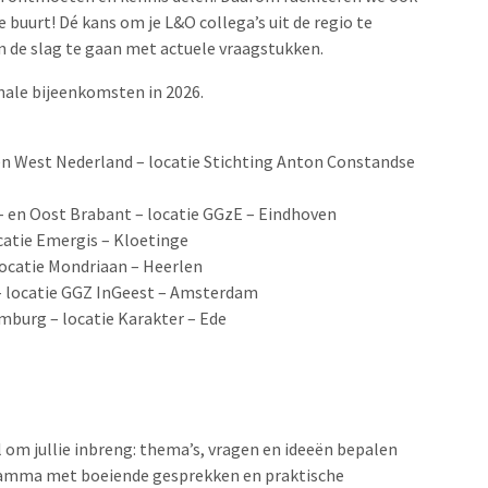
 buurt! Dé kans om je L&O collega’s uit de regio te
n de slag te gaan met actuele vraagstukken.
onale bijeenkomsten in 2026.
en West Nederland
– locatie Stichting Anton Constandse
- en Oost Brabant – locatie GGzE – Eindhoven
catie Emergis – Kloetinge
ocatie Mondriaan – Heerlen
– locatie GGZ InGeest – Amsterdam
imburg – locatie Karakter – Ede
 om jullie inbreng: thema’s, vragen en ideeën bepalen
ogramma met boeiende gesprekken en praktische