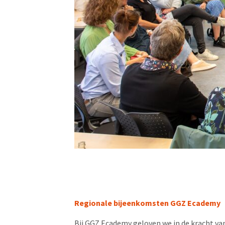
Regionale bijeenkomsten GGZ Ecademy
Bij GGZ Ecademy geloven we in de kracht va