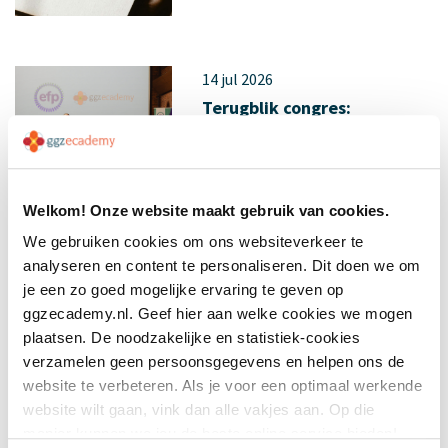
14 jul 2026
Terugblik congres:
nieuwsgierigheid
Welkom! Onze website maakt gebruik van cookies.
We gebruiken cookies om ons websiteverkeer te
analyseren en content te personaliseren. Dit doen we om
je een zo goed mogelijke ervaring te geven op
ggzecademy.nl. Geef hier aan welke cookies we mogen
11 jul 2026
plaatsen. De noodzakelijke en statistiek-cookies
Resourcegroepen:
verzamelen geen persoonsgegevens en helpen ons de
herstellen doe je samen
website te verbeteren. Als je voor een optimaal werkende
website wilt gaan, vink dan alle vakjes aan. Op die
manier kunnen we jou de beste online service bieden!