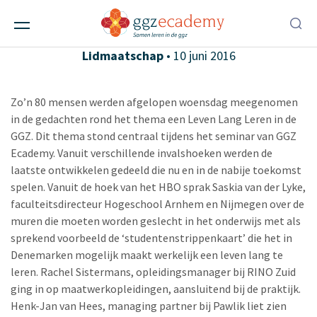
Geslaagd seminar Leven lang leren
Ggz-instellingen
,
Scholen
,
Evenementen
,
Lidmaatschap
• 10 juni 2016
Zo’n 80 mensen werden afgelopen woensdag meegenomen
in de gedachten rond het thema een Leven Lang Leren in de
GGZ. Dit thema stond centraal tijdens het seminar van GGZ
Ecademy. Vanuit verschillende invalshoeken werden de
laatste ontwikkelen gedeeld die nu en in de nabije toekomst
spelen. Vanuit de hoek van het HBO sprak Saskia van der Lyke,
faculteitsdirecteur Hogeschool Arnhem en Nijmegen over de
muren die moeten worden geslecht in het onderwijs met als
sprekend voorbeeld de ‘studentenstrippenkaart’ die het in
Denemarken mogelijk maakt werkelijk een leven lang te
leren. Rachel Sistermans, opleidingsmanager bij RINO Zuid
ging in op maatwerkopleidingen, aansluitend bij de praktijk.
Henk-Jan van Hees, managing partner bij Pawlik liet zien