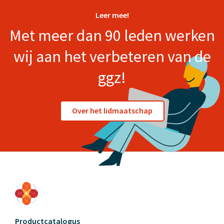
Leer mee!
Met meer dan 90 leden werken
wij aan het verbeteren van de
ggz!
Over het lidmaatschap
Productcatalogus