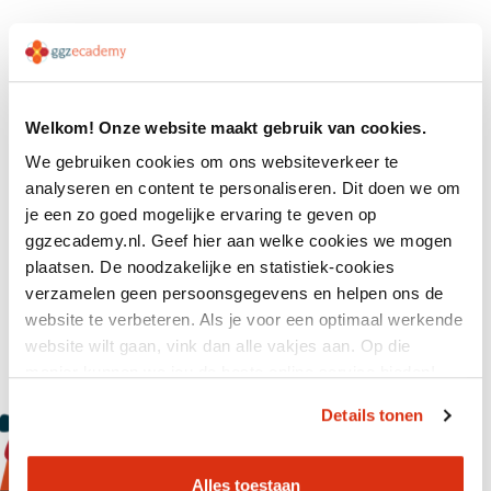
Deel dit artikel:
linkedin
e-mail
Welkom! Onze website maakt gebruik van cookies.
We gebruiken cookies om ons websiteverkeer te
analyseren en content te personaliseren. Dit doen we om
Kennis delen
je een zo goed mogelijke ervaring te geven op
ggzecademy.nl. Geef hier aan welke cookies we mogen
Samen leren in de ggz is het motto van GGZ
plaatsen. De noodzakelijke en statistiek-cookies
Ecademy. Leden ontmoeten elkaar op
verzamelen geen persoonsgegevens en helpen ons de
ledendagen, werksessies,
website te verbeteren. Als je voor een optimaal werkende
implementatiebijeenkomsten, congressen, de
website wilt gaan, vink dan alle vakjes aan. Op die
online community en in redactieraden. Tijdens
manier kunnen we jou de beste online service bieden!
deze ontmoetingen is de drempel om samen op
te trekken laag. Hierdoor ontstaan spontane
Details tonen
kruisbestuivingen en samenwerkingsverbanden.
Wil je eens meemaken hoe dat gaat? Bezoek een
van onze vrij toegankelijke bijeenkomsten. Kijk
Alles toestaan