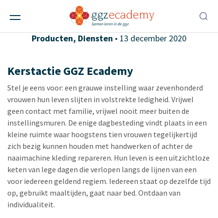
Groentetuin Svjatosjinski
Alle berichten
,
Ggz-instellingen
,
Scholen
,
Producten
,
Diensten
• 13 december 2020
Kerstactie GGZ Ecademy
Stel je eens voor: een grauwe instelling waar zevenhonderd
vrouwen hun leven slijten in volstrekte ledigheid. Vrijwel
geen contact met familie, vrijwel nooit meer buiten de
instellingsmuren. De enige dagbesteding vindt plaats in een
kleine ruimte waar hoogstens tien vrouwen tegelijkertijd
zich bezig kunnen houden met handwerken of achter de
naaimachine kleding repareren. Hun leven is een uitzichtloze
keten van lege dagen die verlopen langs de lijnen van een
voor iedereen geldend regiem. Iedereen staat op dezelfde tijd
op, gebruikt maaltijden, gaat naar bed. Ontdaan van
individualiteit.