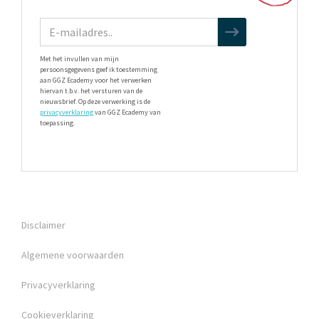
Met het invullen van mijn
persoonsgegevens geef ik toestemming
aan GGZ Ecademy voor het verwerken
hiervan t.b.v. het versturen van de
nieuwsbrief. Op deze verwerking is de
privacyverklaring
van GGZ Ecademy van
toepassing.
Disclaimer
Algemene voorwaarden
Privacyverklaring
Cookieverklaring