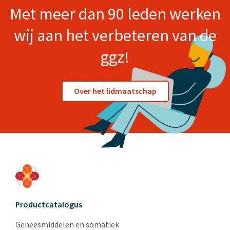
Met meer dan 90 leden werken
wij aan het verbeteren van de
ggz!
Over het lidmaatschap
Productcatalogus
Geneesmiddelen en somatiek