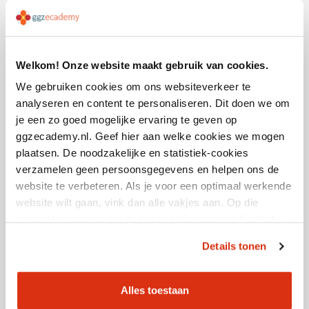
Accreditatiepunten
4
Doorlooptijd
4,5 uur
Welkom! Onze website maakt gebruik van cookies.
We gebruiken cookies om ons websiteverkeer te
analyseren en content te personaliseren. Dit doen we om
je een zo goed mogelijke ervaring te geven op
ggzecademy.nl. Geef hier aan welke cookies we mogen
plaatsen. De noodzakelijke en statistiek-cookies
verzamelen geen persoonsgegevens en helpen ons de
website te verbeteren. Als je voor een optimaal werkende
website wilt gaan, vink dan alle vakjes aan. Op die
manier kunnen we jou de beste online service bieden!
Making sense of hearing voices
Details tonen
Alles toestaan