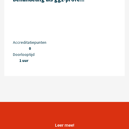
Accreditatiepunten
0
Doorlooptijd
1 uur
Leer mee!