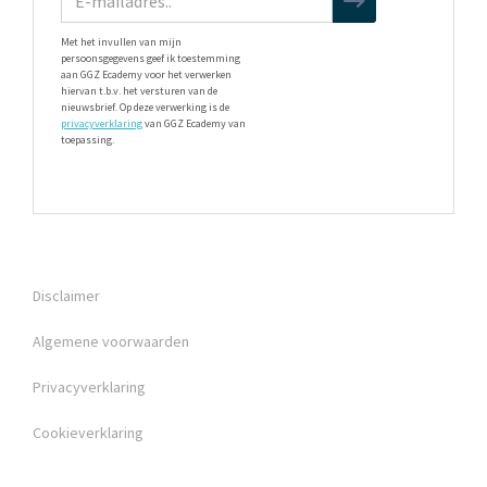
Met het invullen van mijn
persoonsgegevens geef ik toestemming
aan GGZ Ecademy voor het verwerken
hiervan t.b.v. het versturen van de
nieuwsbrief. Op deze verwerking is de
privacyverklaring
van GGZ Ecademy van
toepassing.
Disclaimer
Algemene voorwaarden
Privacyverklaring
Cookieverklaring