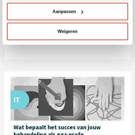
Aanpassen
GRATIS
Accreditatiepunten
0
Weigeren
Doorlooptijd
1,5 uur
Wat bepaalt het succes van jouw
behandeling als ggz-profe...