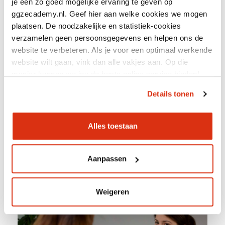
je een zo goed mogelijke ervaring te geven op
ggzecademy.nl. Geef hier aan welke cookies we mogen
plaatsen. De noodzakelijke en statistiek-cookies
Gesprekstechnieken bij
verzamelen geen persoonsgegevens en helpen ons de
suïcidepreventie
website te verbeteren. Als je voor een optimaal werkende
website wilt gaan, vink dan alle vakjes aan. Op die
manier kunnen we jou de beste online service bieden!
Details tonen
GRATIS
IN THE PICTURE
Accreditatiepunten
Alles toestaan
2 - 2 (cat. A)
Doorlooptijd
2 uur
Aanpassen
Weigeren