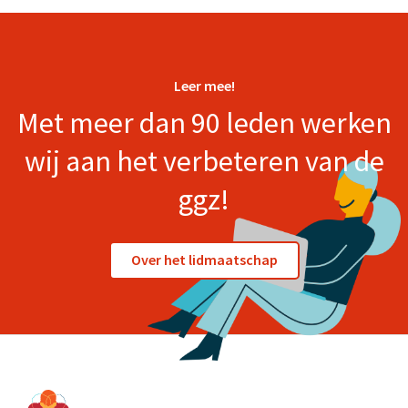
Leer mee!
Met meer dan 90 leden werken
wij aan het verbeteren van de
ggz!
Over het lidmaatschap