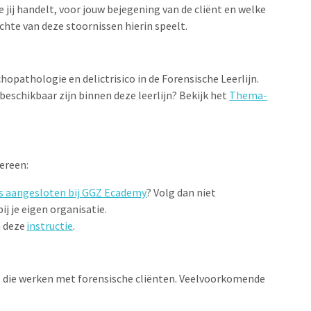
 jij handelt, voor jouw bejegening van de cliënt en welke
ichte van deze stoornissen hierin speelt.
chopathologie en delictrisico in de Forensische Leerlijn.
eschikbaar zijn binnen deze leerlijn? Bekijk het
Thema-
edereen:
 is aangesloten bij GGZ Ecademy
? Volg dan niet
j je eigen organisatie.
n deze
instructie
.
ls die werken met forensische cliënten. Veelvoorkomende