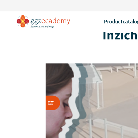
Home
Productcatalogus
Inzicht in psychiatrische stoorniss
Terug
Productcatalo
Inzich