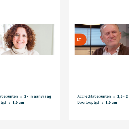
atiepunten
2 - in aanvraag
Accreditatiepunten
1,5 - 2
●
●
tijd
1,5 uur
Doorlooptijd
1,5 uur
●
●