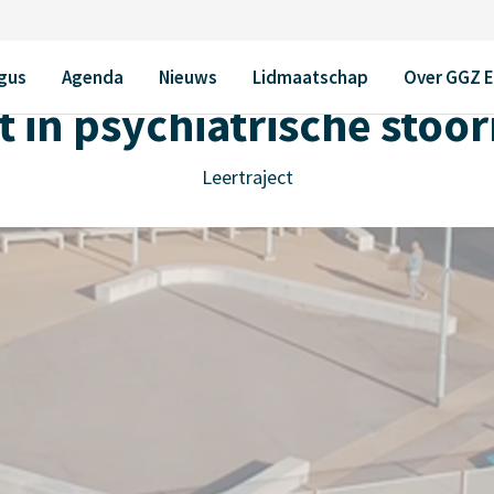
en
gus
Agenda
Nieuws
Lidmaatschap
Over GGZ 
t in psychiatrische stoo
Leertraject