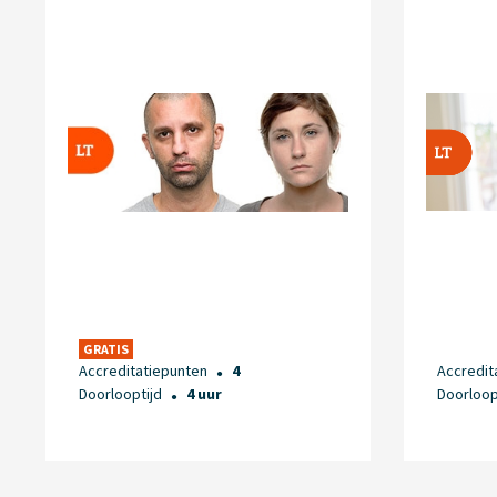
GRATIS
Accreditatiepunten
4
Accredit
●
Doorlooptijd
4 uur
Doorloop
●