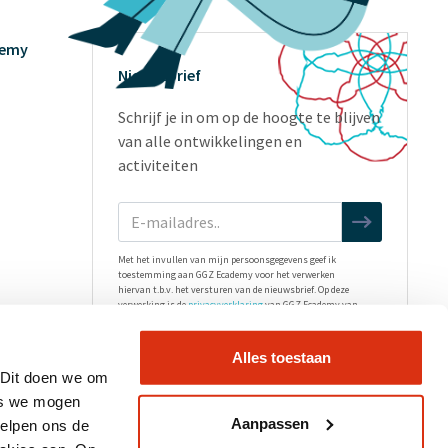
demy
Nieuwsbrief
Schrijf je in om op de hoogte te blijven
van alle ontwikkelingen en
activiteiten
Met het invullen van mijn persoonsgegevens geef ik
toestemming aan GGZ Ecademy voor het verwerken
hiervan t.b.v. het versturen van de nieuwsbrief. Op deze
verwerking is de
privacyverklaring
van GGZ Ecademy van
toepassing.
Alles toestaan
 Dit doen we om
es we mogen
Aanpassen
helpen ons de