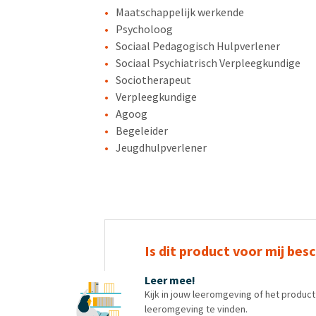
Maatschappelijk werkende
Psycholoog
Sociaal Pedagogisch Hulpverlener
Sociaal Psychiatrisch Verpleegkundige
Sociotherapeut
Verpleegkundige
Agoog
Begeleider
Jeugdhulpverlener
Is dit product voor mij bes
Leer mee!
Kijk in jouw leeromgeving of het produc
leeromgeving te vinden.