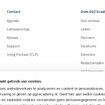
Contact
Over GGZ Eca
Agenda
Ons verhaal
Lidmaatschap
Leden
Nieuws
Partners
Support
Vacatures
Inlog Portaal (CLP)
Diensten
Redactieraden
GGZ Inspiratie
Cases
akt gebruik van cookies.
ns websiteverkeer te analyseren en content te personaliseren.
ervaring te geven op ggzecademy.nl. Geef hier aan welke cooki
e en statistiek-cookies verzamelen geen persoonsgegevens en 