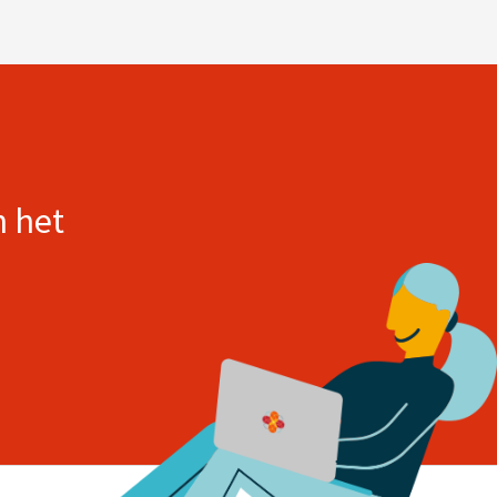
n het