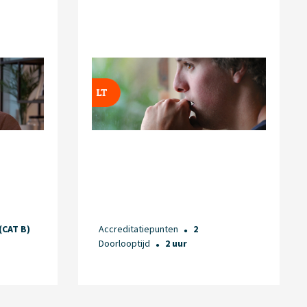
 (CAT B)
Accreditatiepunten
2
●
Doorlooptijd
2 uur
●