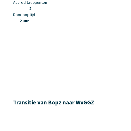
Accreditatiepunten
2
Doorlooptijd
2 uur
Transitie van Bopz naar WvGGZ