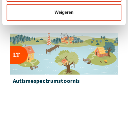
1,5 uur
Weigeren
Autismespectrum­stoornis