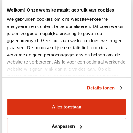
Welkom! Onze website maakt gebruik van cookies.
We gebruiken cookies om ons websiteverkeer te
analyseren en content te personaliseren. Dit doen we om
je een zo goed mogelijke ervaring te geven op
ggzecademy.nl. Geef hier aan welke cookies we mogen
plaatsen. De noodzakelijke en statistiek-cookies
verzamelen geen persoonsgegevens en helpen ons de
website te verbeteren. Als je voor een optimaal werkende
Ruimte maken voor ervaringskennis
website wilt gaan, vink dan alle vakjes aan. Op die
manier kunnen we jou de beste online service bieden!
Details tonen
Alles toestaan
Accreditatiepunten
2 - in aanvraag
Aanpassen
Doorlooptijd