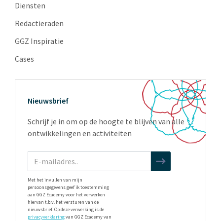
Diensten
Redactieraden
GGZ Inspiratie
Cases
Nieuwsbrief
Schrijf je in om op de hoogte te blijven van alle
ontwikkelingen en activiteiten
Met het invullen van mijn
persoonsgegevens geef ik toestemming
aan GGZ Ecademy voor het verwerken
hiervan t.b.v. het versturen van de
nieuwsbrief. Op deze verwerking is de
privacyverklaring
van GGZ Ecademy van