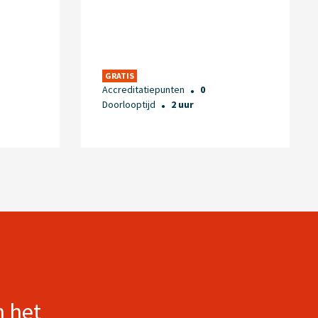
GRATIS
Accreditatiepunten
0
●
Doorlooptijd
2 uur
●
n het