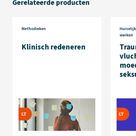
Gerelateerde producten
Methodieken
Huiselij
werken
Klinisch redeneren
Trau
vluc
moed
seks