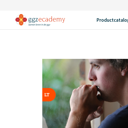
Home
Productcatalogus
Somatiek en verslaving
Terug
Productcatalo