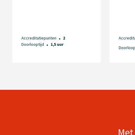
Accreditatiepunten
2
Accredit
●
Doorlooptijd
1,5 uur
●
Doorloop
Met 