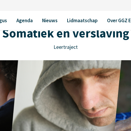
gus
Agenda
Nieuws
Lidmaatschap
Over GGZ 
Somatiek en verslaving
Leertraject