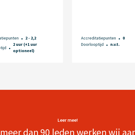
atiepunten
2 - 2,2
Accreditatiepunten
0
●
●
2 uur (+1 uur
Doorlooptijd
n.v.t.
●
tijd
●
optioneel)
Leer mee!
meer dan 90 leden werken wij aa