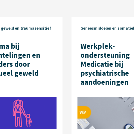
k geweld en traumasensitief
Geneesmiddelen en somatie
ma bij
Werkplek­
htelingen en
ondersteuning
ers door
Medicatie bij
ueel geweld
psychiatrische
aandoeningen