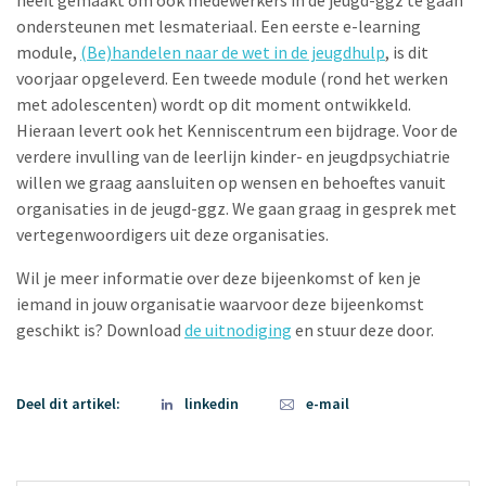
heeft gemaakt om ook medewerkers in de jeugd-ggz te gaan
ondersteunen met lesmateriaal. Een eerste e-learning
module,
(Be)handelen naar de wet in de jeugdhulp
, is dit
voorjaar opgeleverd. Een tweede module (rond het werken
met adolescenten) wordt op dit moment ontwikkeld.
Hieraan levert ook het Kenniscentrum een bijdrage. Voor de
verdere invulling van de leerlijn kinder- en jeugdpsychiatrie
willen we graag aansluiten op wensen en behoeftes vanuit
organisaties in de jeugd-ggz. We gaan graag in gesprek met
vertegenwoordigers uit deze organisaties.
Wil je meer informatie over deze bijeenkomst of ken je
iemand in jouw organisatie waarvoor deze bijeenkomst
geschikt is? Download
de uitnodiging
en stuur deze door.
Deel dit artikel:
linkedin
e-mail