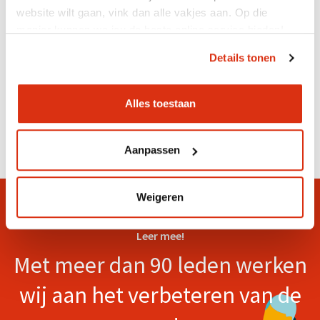
Resourcegroepen:
website wilt gaan, vink dan alle vakjes aan. Op die
herstellen doe je samen
manier kunnen we jou de beste online service bieden!
Details tonen
Alles toestaan
Aanpassen
Weigeren
Leer mee!
Met meer dan 90 leden werken
wij aan het verbeteren van de