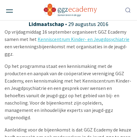
Verkenning in de jeugd-ggz
Ggz-instellingen
,
Scholen
,
Evenementen
,
Lidmaatschap
• 29 augustus 2016
Op vrijdagmiddag 16 september organiseert GGZ Ecademy
samen met het
Kenniscentrum Kinder- en Jeugdpsychiatrie
een verkenningsbijeenkomst met organisaties in de jeugd-
ggz.
Op het programma staat een kennismaking met de
producten en aanpak van de coöperatieve vereniging GGZ
Ecademy, een kennismaking met het Kenniscentrum Kinder-
en Jeugdpsychiatrie en een gesprek over wensen en
behoeftes vanuit de jeugd-ggz op het gebied van bij- en
nascholing. Voor de bijeenkomst zijn opleiders,
management en inhoudelijke experts van jeugd-ggz
uitgenodigd.
Aanleiding voor de bijeenkomst is dat GGZ Ecademy de keuze