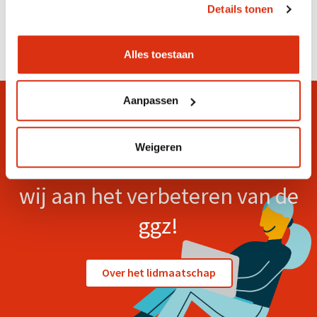
Details tonen
Alles toestaan
Aanpassen
Leer mee!
Weigeren
Met meer dan 90 leden werken
wij aan het verbeteren van de
ggz!
Over het lidmaatschap