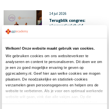
14 jul 2026
Terugblik congres:
nieuwsgierigheid
Welkom! Onze website maakt gebruik van cookies.
We gebruiken cookies om ons websiteverkeer te
analyseren en content te personaliseren. Dit doen we om
je een zo goed mogelijke ervaring te geven op
11 jul 2026
ggzecademy.nl. Geef hier aan welke cookies we mogen
Resourcegroepen:
plaatsen. De noodzakelijke en statistiek-cookies
herstellen doe je samen
verzamelen geen persoonsgegevens en helpen ons de
website te verbeteren. Als je voor een optimaal werkende
website wilt gaan, vink dan alle vakjes aan. Op die
manier kunnen we jou de beste online service bieden!