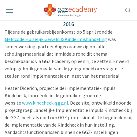
Verslag gebruikersgroep over Meldcode
Ggz-instellingen
,
Scholen
,
Lidmaatschap
• 11 april
2016
Tijdens de gebruikersbijeenkomst op 5 april rond de
Meldcode Huiselijk Geweld & Kindermishandeling
was
samenwerkingspartner Augeo aanwezig om alle
scholingsmateriaal dat inmiddels rond dit thema
beschikbaar is via GGZ Ecademy op een rij te zetten. Er werd
volop gebruik gemaakt van de gelegenheid om vragen te
stellen rond implementatie en inzet van het materiaal.
Hester Diderich, projectleider implementatie-impuls
Kindcheck, lanceerde in de gebruikersgroep de
website
www.kindcheck-ggz.nl
. Deze site, ontwikkeld door de
projectgroep Landelijke Implementatie impuls Kindcheck bij
de GGZ, heeft als doel om GGZ professionals te begeleiden bij
de implementatie van de Kindcheck in hun instelling.
Aandachtsfunctionarissen binnen de GGZ-instellingen