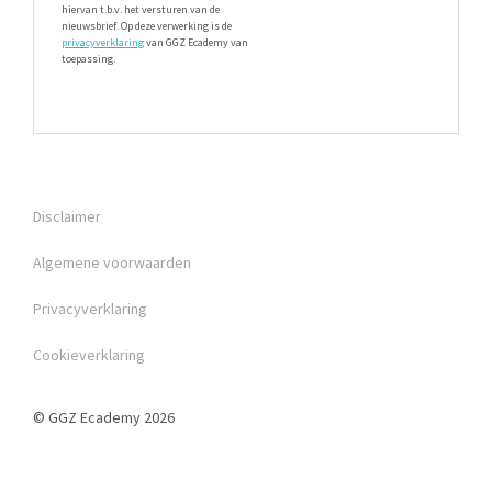
hiervan t.b.v. het versturen van de
nieuwsbrief. Op deze verwerking is de
privacyverklaring
van GGZ Ecademy van
toepassing.
Disclaimer
Algemene voorwaarden
Privacyverklaring
Cookieverklaring
© GGZ Ecademy 2026