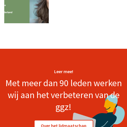
Leer mee!
Met meer dan 90 leden werken
wij aan het verbeteren van de
ggz!
Over het lidmaatschap