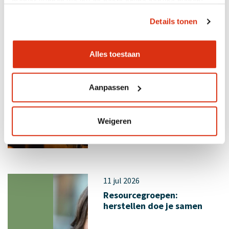
manier kunnen we jou de beste online service bieden!
Details tonen
Alles toestaan
14 jul 2026
Terugblik congres:
nieuwsgierigheid
Aanpassen
Weigeren
11 jul 2026
Resourcegroepen:
herstellen doe je samen