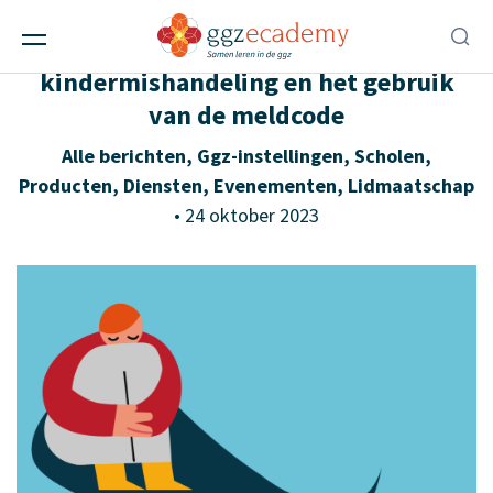
Webinar 14 november
Dilemma’s rond vermoedens van
kindermishandeling en het gebruik
van de meldcode
Alle berichten
,
Ggz-instellingen
,
Scholen
,
Producten
,
Diensten
,
Evenementen
,
Lidmaatschap
• 24 oktober 2023