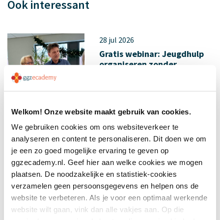
Ook interessant
28 jul 2026
Gratis webinar: Jeugdhulp
organiseren zonder
wachtlijsten...
Welkom! Onze website maakt gebruik van cookies.
We gebruiken cookies om ons websiteverkeer te
analyseren en content te personaliseren. Dit doen we om
je een zo goed mogelijke ervaring te geven op
14 jul 2026
ggzecademy.nl. Geef hier aan welke cookies we mogen
Gratis webinar over intieme
plaatsen. De noodzakelijke en statistiek-cookies
terreur: herkennen wat
verzamelen geen persoonsgegevens en helpen ons de
vaak v...
website te verbeteren. Als je voor een optimaal werkende
website wilt gaan, vink dan alle vakjes aan. Op die