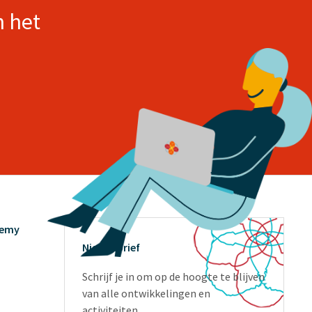
n het
demy
Nieuwsbrief
Schrijf je in om op de hoogte te blijven
van alle ontwikkelingen en
activiteiten