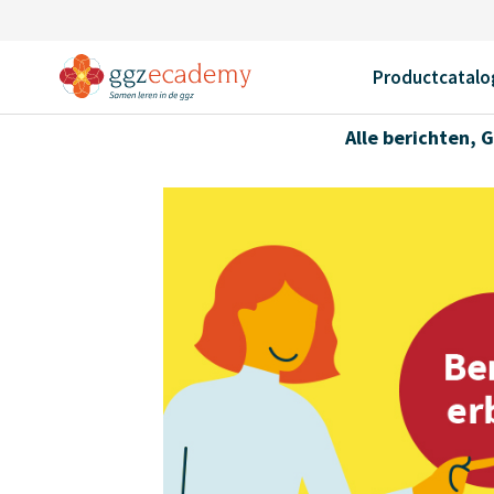
Home
Nieuws
Webinar ‘Samen Slimmer’
Productcatalo
Alle berichten
,
G