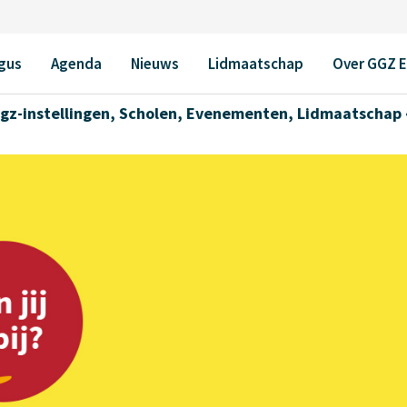
Webinar ‘Samen Slimmer
gus
Agenda
Nieuws
Lidmaatschap
Over GGZ 
gz-instellingen
,
Scholen
,
Evenementen
,
Lidmaatschap