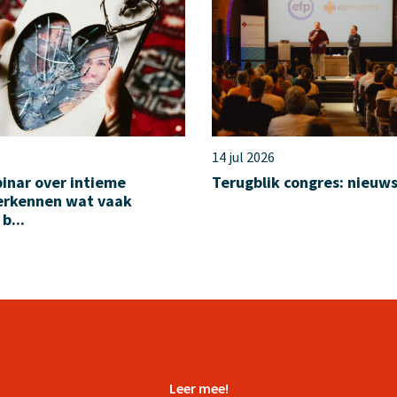
14 jul 2026
inar over intieme
Terugblik congres: nieuw
herkennen wat vaak
b...
Leer mee!