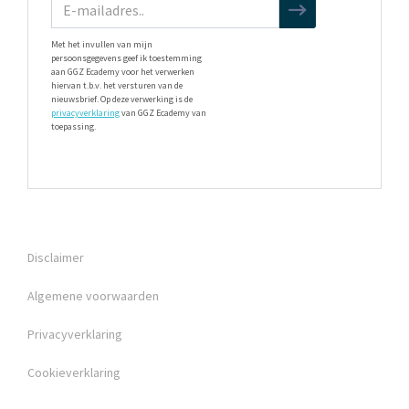
Met het invullen van mijn
persoonsgegevens geef ik toestemming
aan GGZ Ecademy voor het verwerken
hiervan t.b.v. het versturen van de
nieuwsbrief. Op deze verwerking is de
privacyverklaring
van GGZ Ecademy van
toepassing.
Disclaimer
Algemene voorwaarden
Privacyverklaring
Cookieverklaring