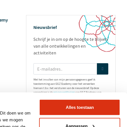
demy
Nieuwsbrief
Schrijf je in om op de hoogte te blijven
van alle ontwikkelingen en
activiteiten
Met het invullen van mijn persoonsgegevens geef ik
toestemming aan GGZ Ecademy voor het verwerken
hiervan t.b.v. het versturen van de nieuwsbrief. Op deze
verwerking is de
privacyverklaring
van GGZ Ecademy van
toepassing.
Alles toestaan
 Dit doen we om
es we mogen
Aanpassen
helpen ons de