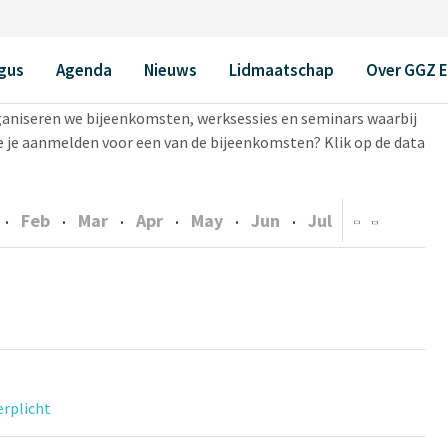
gus
Agenda
Nieuws
Lidmaatschap
Over GGZ 
ganiseren we bijeenkomsten, werksessies en seminars waarbij
 je aanmelden voor een van de bijeenkomsten? Klik op de data
Feb
Mar
Apr
May
Jun
Jul
·
·
·
·
·
·
rplicht