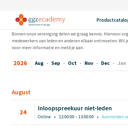
Home
Agenda
Agenda
Productcatalo
Binnen onze vereniging delen we graag kennis. Hiervoor or
medewerkers van leden en anderen elkaar ontmoeten. Wil je
voor meer informatie en meld je aan.
2026
Aug
Sep
Oct
Nov
Dec
Jan
·
·
·
·
·
August
Inloopspreekuur niet-leden
24
Online
•
12:00:00 – 13:00:00
•
Aanmelden ve