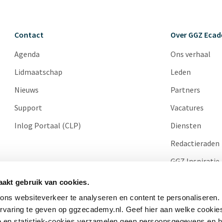
Contact
Over GGZ Eca
Agenda
Ons verhaal
Lidmaatschap
Leden
Nieuws
Partners
Support
Vacatures
Inlog Portaal (CLP)
Diensten
Redactieraden
GGZ Inspiratie
Cases
akt gebruik van cookies.
ns websiteverkeer te analyseren en content te personaliseren.
ervaring te geven op ggzecademy.nl. Geef hier aan welke cooki
e en statistiek-cookies verzamelen geen persoonsgegevens en 