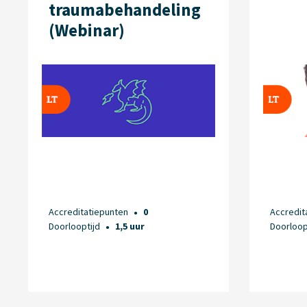
traumabehandeling
(Webinar)
Accreditatiepunten
0
Accredit
●
Doorlooptijd
1,5 uur
Doorloop
●