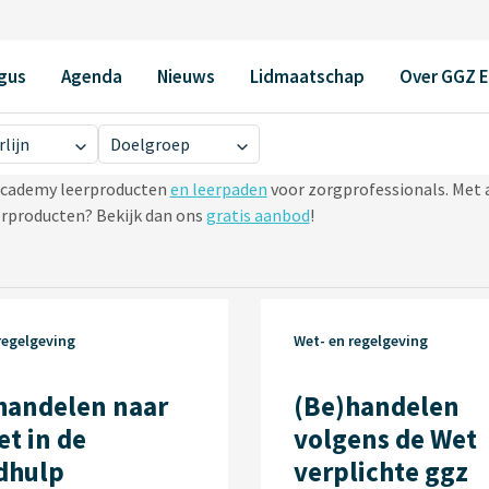
gus
Agenda
Nieuws
Lidmaatschap
Over GGZ 
Z Ecademy
rlijn
Doelgroep
Ecademy leerproducten
en leerpaden
voor zorgprofessionals. Met 
eerproducten? Bekijk dan ons
gratis aanbod
!
regelgeving
Wet- en regelgeving
handelen naar
(Be)handelen
et in de
volgens de Wet
dhulp
verplichte ggz