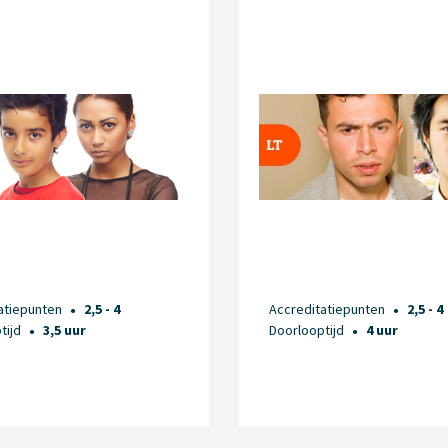
atiepunten
2,5 - 4
Accreditatiepunten
2,5 - 4
●
●
tijd
3,5 uur
Doorlooptijd
4 uur
●
●