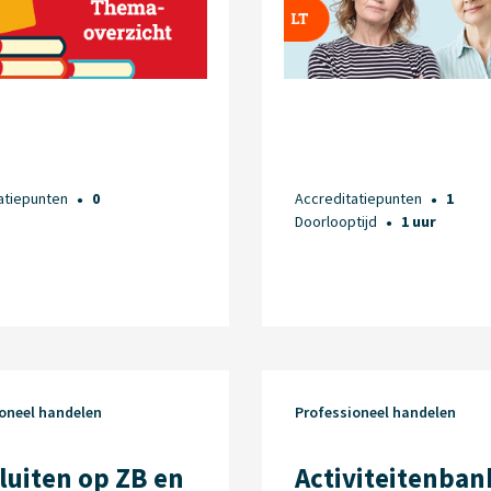
atiepunten
0
Accreditatiepunten
1
●
●
Doorlooptijd
1 uur
●
oneel handelen
Professioneel handelen
luiten op ZB en
Activiteitenban