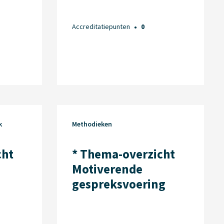
Accreditatiepunten
0
●
k
Methodieken
cht
* Thema-overzicht
Motiverende
gespreksvoering