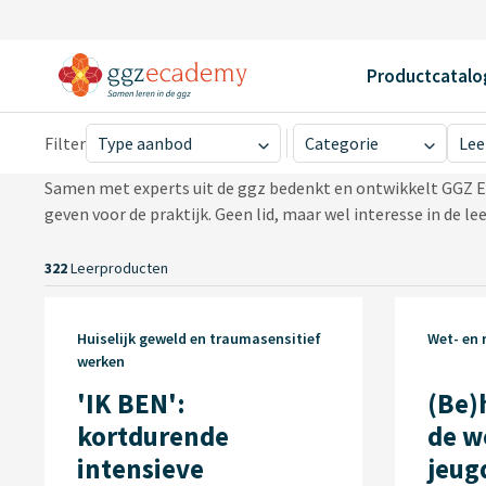
Productcatalo
Home
Productcatalogus
Productcatalogus GG
Filter
Type aanbod
Categorie
Lee
Samen met experts uit de ggz bedenkt en ontwikkelt GGZ 
ggz-instelling
geven voor de praktijk. Geen lid, maar wel interesse in de l
gratis
mbo en hbo
322
Leerproducten
vLOGO-onderwijs en
partners
Huiselijk geweld en traumasensitief
scholing aan derden
Wet- en 
werken
'IK BEN':
(Be)
kortdurende
de w
intensieve
jeug