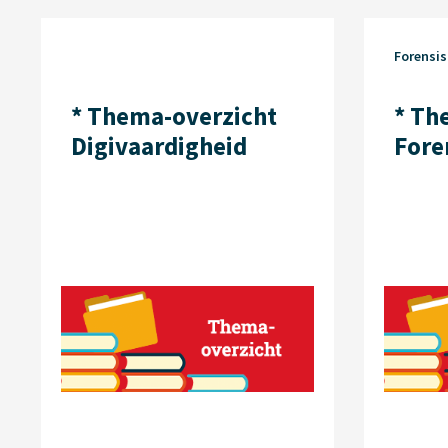
Forensi
* Thema-overzicht
* Th
Digivaardigheid
Fore