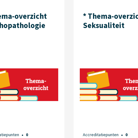
ema-overzicht
* Thema-overzi
hopa­thologie
Seksualiteit
atiepunten
0
Accreditatiepunten
0
●
●