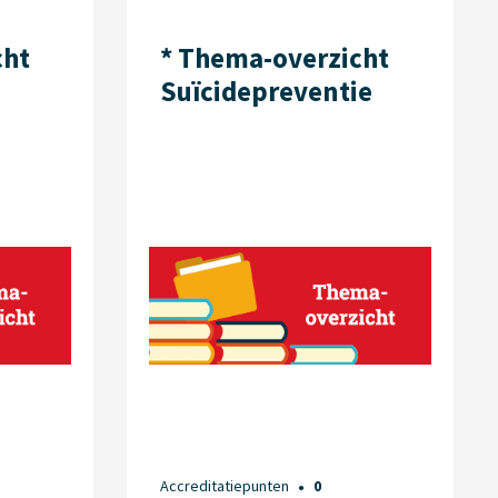
cht
* Thema-overzicht
Suïcide­preventie
Accreditatiepunten
0
●