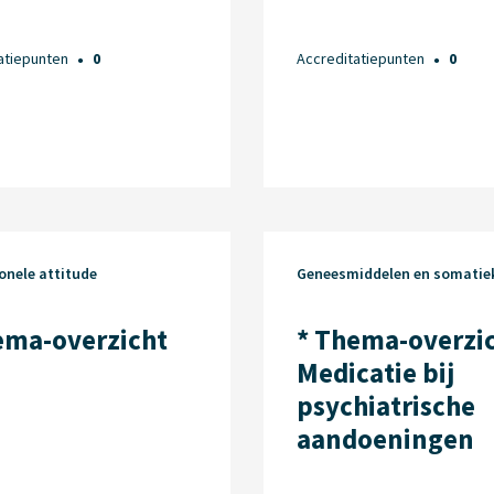
atiepunten
0
Accreditatiepunten
0
●
●
onele attitude
Geneesmiddelen en somatie
ema-overzicht
* Thema-overzi
Medicatie bij
psychiatrische
aandoeningen