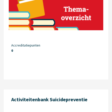
Accreditatiepunten
0
Activiteitenbank Su­icidepreventie