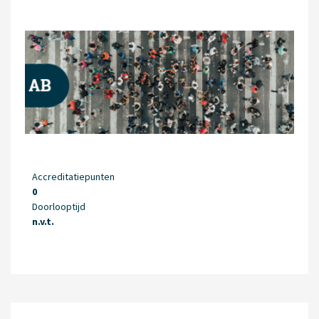
Accreditatiepunten
0
Doorlooptijd
n.v.t.