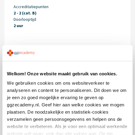
Accreditatiepunten
2 - 2 (cat. B)
Doorlooptijd
2 uur
Inleiding suïcidepreventie
Welkom! Onze website maakt gebruik van cookies.
We gebruiken cookies om ons websiteverkeer te
analyseren en content te personaliseren. Dit doen we om
je een zo goed mogelijke ervaring te geven op
ggzecademy.nl. Geef hier aan welke cookies we mogen
plaatsen. De noodzakelijke en statistiek-cookies
verzamelen geen persoonsgegevens en helpen ons de
website te verbeteren. Als je voor een optimaal werkende
website wilt gaan, vink dan alle vakjes aan. Op die