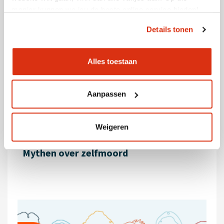
manier kunnen we jou de beste online service bieden!
Details tonen
Accreditatiepunten
1,5 - 2 (CAT B)
Alles toestaan
Doorlooptijd
1,5 uur
Aanpassen
Weigeren
Mythen over zelfmoord