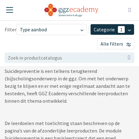
Filter
Type aanbod
Categorie
1
Productcatalogus GGZ
ggz-instelling
Alle filters
Ecademy
gratis
mbo en hbo
vLOGO-onderwijs en
Suïcidepreventie is een telkens terugkerend
partners
(bij)scholingsonderwerp in de ggz. Om met het onderwerp
scholing aan derden
bezig te blijven en er met enige regelmaat aandacht aan te
besteden, heeft GGZ Ecademy verschillende leerproducten
binnen dit thema ontwikkeld.
De leerdoelen met toelichting staan beschreven op de
pagina’s van de afzonderlijke leerproducten. De module
Suïcidepreventie is een basisleertraject dat een goed