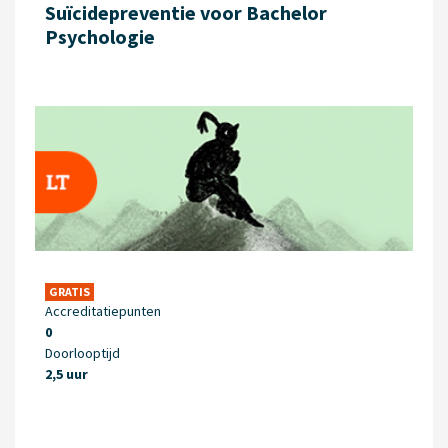
Suïcidepreventie voor Bachelor
Psychologie
GRATIS
Accreditatiepunten
0
Doorlooptijd
2,5 uur