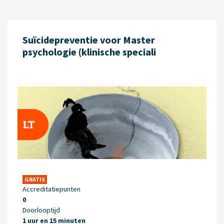
Suïcidepreventie voor Master
psychologie (klinische speciali
GRATIS
Accreditatiepunten
0
Doorlooptijd
1 uur en 15 minuten