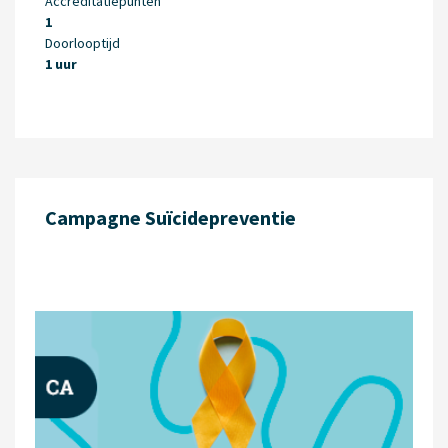
Accreditatiepunten
1
Doorlooptijd
1 uur
Campagne Suïcidepreventie