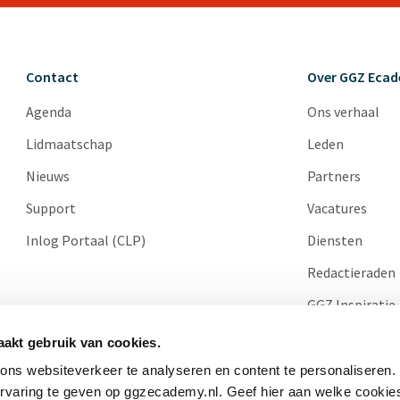
Contact
Over GGZ Eca
Agenda
Ons verhaal
Lidmaatschap
Leden
Nieuws
Partners
Support
Vacatures
Inlog Portaal (CLP)
Diensten
Redactieraden
GGZ Inspiratie
Cases
akt gebruik van cookies.
ns websiteverkeer te analyseren en content te personaliseren.
ervaring te geven op ggzecademy.nl. Geef hier aan welke cooki