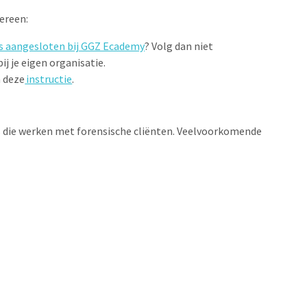
edereen:
 is aangesloten bij GGZ Ecademy
? Volg dan niet
j je eigen organisatie.
n deze
instructie
.
ls die werken met forensische cliënten. Veelvoorkomende