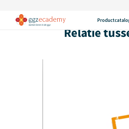
Home
Productcatalogus
Relatie tussen forensische profess
Terug
Productcatalo
Relatie tuss