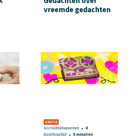
k
Gedachten over
vreemde gedachten
GRATIS
Accreditatiepunten
0
●
Doorlooptijd
5 minuten
●