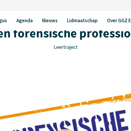
ional en cliënt
gus
Agenda
Nieuws
Lidmaatschap
Over GGZ 
en forensische professio
Leertraject