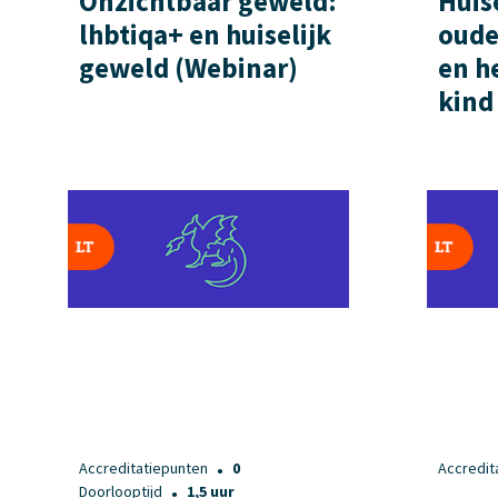
Onzichtbaar geweld:
Huis
lhbtiqa+ en huiselijk
oude
geweld (Webinar)
en h
kind
Accreditatiepunten
0
Accredit
●
Doorlooptijd
1,5 uur
●