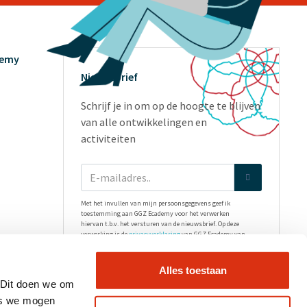
demy
Nieuwsbrief
Schrijf je in om op de hoogte te blijven
van alle ontwikkelingen en
activiteiten
Met het invullen van mijn persoonsgegevens geef ik
toestemming aan GGZ Ecademy voor het verwerken
hiervan t.b.v. het versturen van de nieuwsbrief. Op deze
verwerking is de
privacyverklaring
van GGZ Ecademy van
toepassing.
Alles toestaan
 Dit doen we om
es we mogen