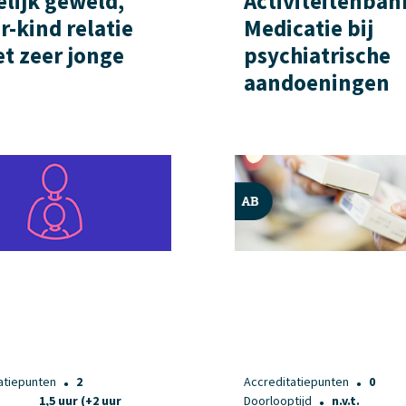
elijk geweld,
Activiteitenban
r-kind relatie
Medicatie bij
et zeer jonge
psychiatrische
aandoeningen
atiepunten
2
Accreditatiepunten
0
●
●
1,5 uur (+2 uur
Doorlooptijd
n.v.t.
●