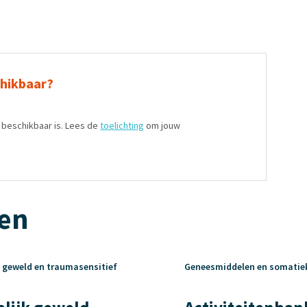
chikbaar?
t beschikbaar is. Lees de
toelichting
om jouw
ten
k geweld en traumasensitief
Geneesmiddelen en somatie