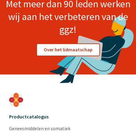
Met meer dan 90 leden werken
wij aan het verbeteren van de
ggz!
Over het lidmaatschap
Productcatalogus
Geneesmiddelen en somatiek