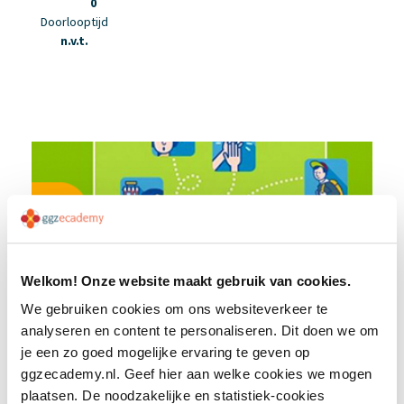
0
Doorlooptijd
n.v.t.
Welkom! Onze website maakt gebruik van cookies.
CGT bij problematisch middelengebruik
We gebruiken cookies om ons websiteverkeer te
bij cliënten met ee...
analyseren en content te personaliseren. Dit doen we om
je een zo goed mogelijke ervaring te geven op
ggzecademy.nl. Geef hier aan welke cookies we mogen
plaatsen. De noodzakelijke en statistiek-cookies