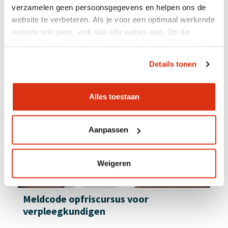
verzamelen geen persoonsgegevens en helpen ons de
website te verbeteren. Als je voor een optimaal werkende
Accreditatiepunten
website wilt gaan, vink dan alle vakjes aan. Op die
0
manier kunnen we jou de beste online service bieden!
Doorlooptijd
n.v.t.
Details tonen
Alles toestaan
Aanpassen
Weigeren
Meldcode opfriscursus voor
verpleegkundigen