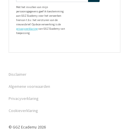
Met het invullen van mijn
persoonsgegevens geef ik toestemming
aan GGZ Ecademy voor het verwerken
hiervan t.b.v. het versturen van de
nieuwsbrief. Op deze verwerking is de
privacyverklaring
van GGZ Ecademy van
toepassing.
Disclaimer
Algemene voorwaarden
Privacyverklaring
Cookieverklaring
© GGZ Ecademy 2026