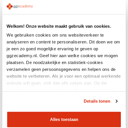
14 jul 2026
Gratis webinar over intieme
Welkom! Onze website maakt gebruik van cookies.
terreur: herkennen wat
vaak v...
We gebruiken cookies om ons websiteverkeer te
analyseren en content te personaliseren. Dit doen we om
je een zo goed mogelijke ervaring te geven op
ggzecademy.nl. Geef hier aan welke cookies we mogen
plaatsen. De noodzakelijke en statistiek-cookies
verzamelen geen persoonsgegevens en helpen ons de
website te verbeteren. Als je voor een optimaal werkende
14 jul 2026
website wilt gaan, vink dan alle vakjes aan. Op die
Terugblik congres:
manier kunnen we jou de beste online service bieden!
nieuwsgierigheid
Details tonen
Alles toestaan