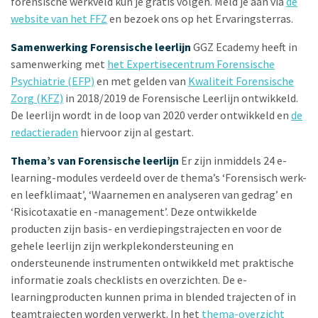
forensische werkveld kun je gratis volgen. Meld je aan via
de
website van het FFZ
en bezoek ons op het Ervaringsterras.
Samenwerking Forensische leerlijn
GGZ Ecademy heeft in
samenwerking met
het Expertisecentrum Forensische
Psychiatrie (EFP)
en met gelden van
Kwaliteit Forensische
Zorg (KFZ)
in 2018/2019 de Forensische Leerlijn ontwikkeld.
De leerlijn wordt in de loop van 2020 verder ontwikkeld en
de
redactieraden
hiervoor zijn al gestart.
Thema’s van Forensische leerlijn
Er zijn inmiddels 24 e-
learning-modules verdeeld over de thema’s ‘Forensisch werk-
en leefklimaat’, ‘Waarnemen en analyseren van gedrag’ en
‘Risicotaxatie en -management’. Deze ontwikkelde
producten zijn basis- en verdiepingstrajecten en voor de
gehele leerlijn zijn werkplekondersteuning en
ondersteunende instrumenten ontwikkeld met praktische
informatie zoals checklists en overzichten. De e-
learningproducten kunnen prima in blended trajecten of in
teamtrajecten worden verwerkt. In het
thema-overzicht