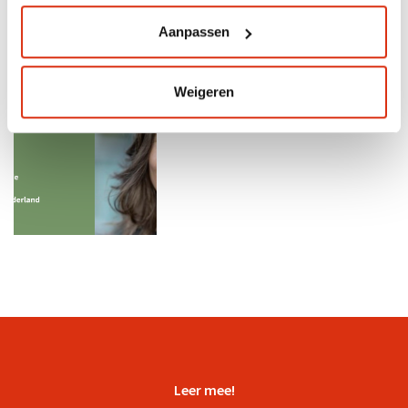
Aanpassen
11 jul 2026
Weigeren
Resourcegroepen:
herstellen doe je samen
Leer mee!