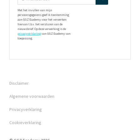
Met het invullen van mijn
persoonsgegevens geef ik toestemming
aan GGZ Ecademy voor het verwerken
hiervan t.b.v. het versturen van de
nieuwsbrief. Op deze verwerking is de
privacyverklaring
van GGZ Ecademy van
toepassing.
Disclaimer
Algemene voorwaarden
Privacyverklaring
Cookieverklaring