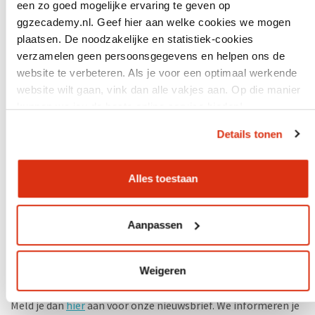
een zo goed mogelijke ervaring te geven op
ggzecademy.nl. Geef hier aan welke cookies we mogen
plaatsen. De noodzakelijke en statistiek-cookies
verzamelen geen persoonsgegevens en helpen ons de
website te verbeteren. Als je voor een optimaal werkende
website wilt gaan, vink dan alle vakjes aan. Op die manier
1
2
3
4
5
6
7
8
kunnen we jou de beste online service bieden!
(current)
Details tonen
Alles toestaan
Aanpassen
Op de hoogte blijven van het laatste nieuws
van GGZ Ecademy?
Weigeren
Meld je dan
hier
aan voor onze nieuwsbrief. We informeren je