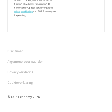
aan GGZ Ecademy voor het verwerken
hiervan t.b.v. het versturen van de
nieuwsbrief. Op deze verwerking is de
privacyverklaring
van GGZ Ecademy van
toepassing.
Disclaimer
Algemene voorwaarden
Privacyverklaring
Cookieverklaring
© GGZ Ecademy 2026