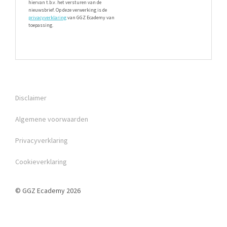
hiervan t.b.v. het versturen van de
nieuwsbrief. Op deze verwerking is de
privacyverklaring
van GGZ Ecademy van
toepassing.
Disclaimer
Algemene voorwaarden
Privacyverklaring
Cookieverklaring
© GGZ Ecademy 2026