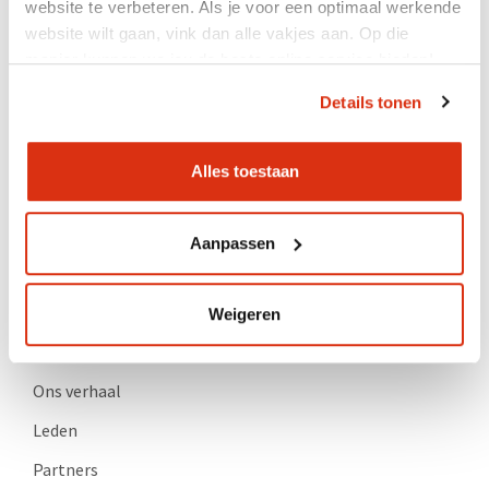
website te verbeteren. Als je voor een optimaal werkende
Suïcidepreventie
website wilt gaan, vink dan alle vakjes aan. Op die
manier kunnen we jou de beste online service bieden!
Contact
Details tonen
Agenda
Lidmaatschap
Alles toestaan
Nieuws
Aanpassen
Support
Inlog Portaal (CLP)
Weigeren
Over GGZ Ecademy
Ons verhaal
Leden
Partners