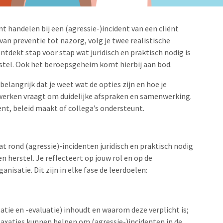
kunt handelen bij een (agressie-)incident van een cliënt
 van preventie tot nazorg, volg je twee realistische
ntdekt stap voor stap wat juridisch en praktisch nodig is
rstel. Ook het beroepsgeheim komt hierbij aan bod.
 belangrijk dat je weet wat de opties zijn en hoe je
werken vraagt om duidelijke afspraken en samenwerking.
eent, beleid maakt of collega’s ondersteunt.
wat rond (agressie)-incidenten juridisch en praktisch nodig
en herstel. Je reflecteert op jouw rol en op de
satie. Dit zijn in elke fase de leerdoelen:
satie en -evaluatie) inhoudt en waarom deze verplicht is;
axaties kunnen helpen om (agressie-)incidenten in de