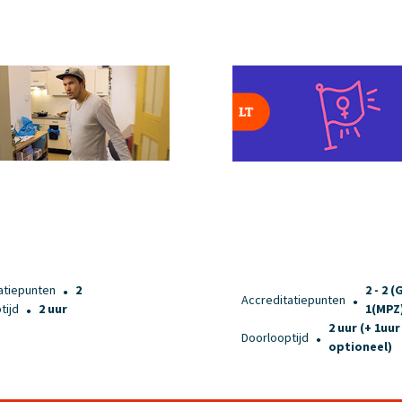
atiepunten
2
2 - 2 
●
Accreditatiepunten
●
tijd
2 uur
1(MPZ
●
2 uur (+ 1uur
Doorlooptijd
●
optioneel)