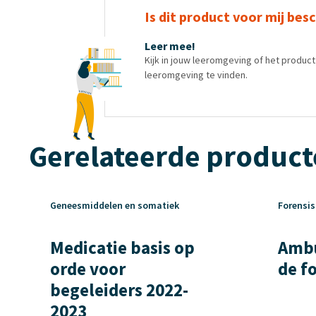
Is dit product voor mij bes
Leer mee!
Kijk in jouw leeromgeving of het produc
leeromgeving te vinden.
Gerelateerde produc
Geneesmiddelen en somatiek
Forensi
Medicatie basis op
Ambu
orde voor
de f
begeleiders 2022-
2023