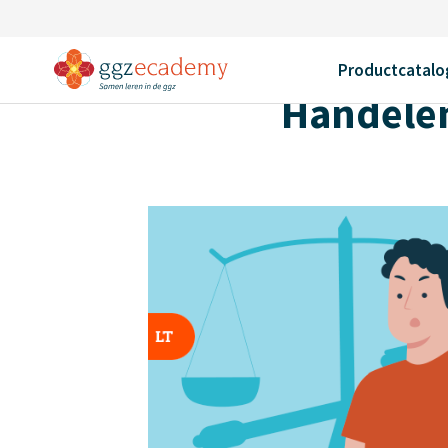
Home
Productcatalogus
Handelen bij agressie-incidenten i
Terug
Productcatalo
Handelen