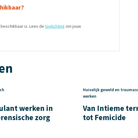
chikbaar?
t beschikbaar is. Lees de
toelichting
om jouw
ten
sch
Huiselijk geweld en traumas
werken
lant werken in
Van Intieme ter
orensische zorg
tot Femicide