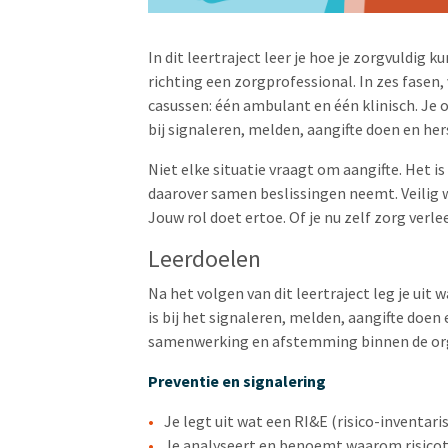
In dit leertraject leer je hoe je zorgvuldig 
richting een zorgprofessional. In zes fasen,
casussen: één ambulant en één klinisch. Je o
bij signaleren, melden, aangifte doen en he
Niet elke situatie vraagt om aangifte. Het is
daarover samen beslissingen neemt. Veilig 
Jouw rol doet ertoe. Of je nu zelf zorg verl
Leerdoelen
Na het volgen van dit leertraject leg je uit 
is bij het signaleren, melden, aangifte doen 
samenwerking en afstemming binnen de organi
Preventie en signalering
Je legt uit wat een RI&E (risico-inventari
Je analyseert en benoemt waarom risicot