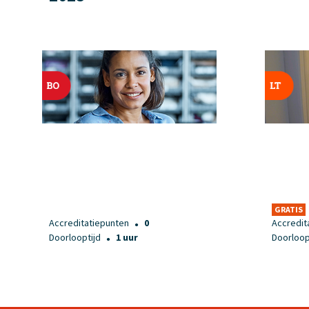
GRATIS
Accreditatiepunten
0
Accredit
●
Doorlooptijd
1 uur
Doorloop
●