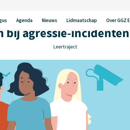
n de ggz
gus
Agenda
Nieuws
Lidmaatschap
Over GGZ 
 bij agressie-incidenten 
Leertraject