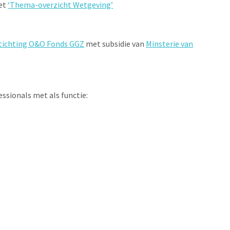
het
‘Thema-overzicht Wetgeving’
tichting O&O Fonds GGZ
met subsidie van
Minsterie van
essionals met als functie: