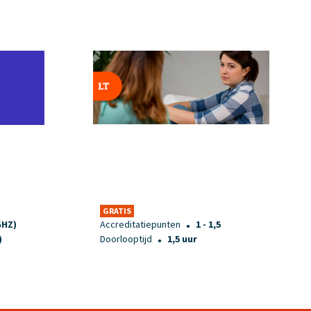
GRATIS
(GHZ)
Accreditatiepunten
1 - 1,5
●
)
Doorlooptijd
1,5 uur
●