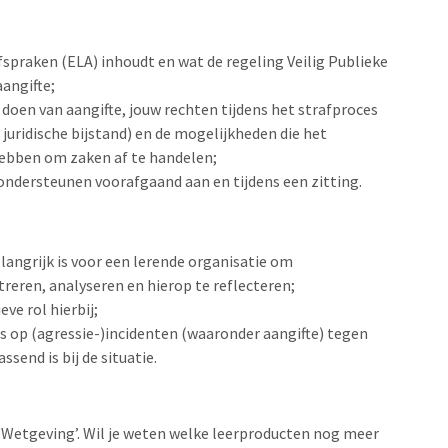
Afspraken (ELA) inhoudt en wat de regeling Veilig Publieke
angifte;
doen van aangifte, jouw rechten tijdens het strafproces
 juridische bijstand) en de mogelijkheden die het
hebben om zaken af te handelen;
 ondersteunen voorafgaand aan en tijdens een zitting.
angrijk is voor een lerende organisatie om
treren, analyseren en hierop te reflecteren;
ve rol hierbij;
ies op (agressie-)incidenten (waaronder aangifte) tegen
end is bij de situatie.
 ‘Wetgeving’. Wil je weten welke leerproducten nog meer