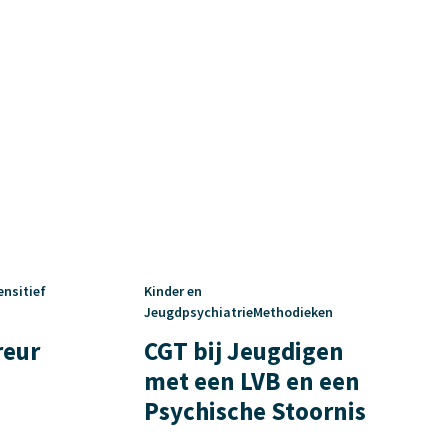
ensitief
Kinder en
JeugdpsychiatrieMethodieken
reur
CGT bij Jeugdigen
met een LVB en een
Psychische Stoornis