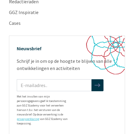
Redactieraden
GGZ Inspiratie
Cases
Nieuwsbrief
Schrijf je in om op de hoogte te blijven van alle
ontwikkelingen en activiteiten
Met het invullen van mijn
persoonsgegevens geef ik toestemming
aan GGZ Ecademy voor het verwerken
hiervan t.b.v. het versturen van de
nieuwsbrief. Op deze verwerking is de
privacyverklaring
van GGZ Ecademy van
toepassing.