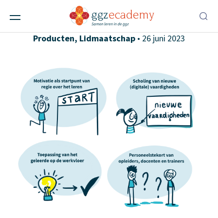
Externe-Interne Analyse 2023
Alle berichten
,
Ggz-instellingen
,
Scholen
,
Producten
,
Lidmaatschap
• 26 juni 2023