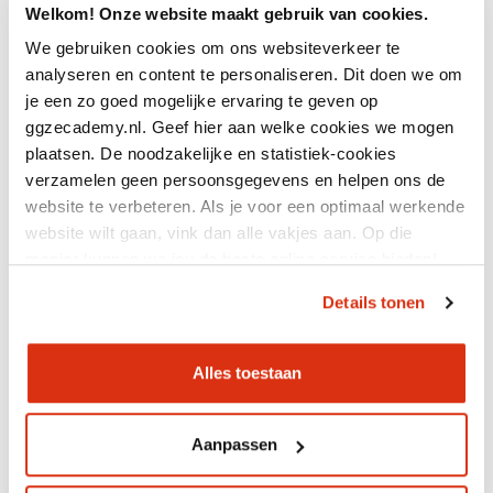
Welkom! Onze website maakt gebruik van cookies.
We gebruiken cookies om ons websiteverkeer te
analyseren en content te personaliseren. Dit doen we om
je een zo goed mogelijke ervaring te geven op
ggzecademy.nl. Geef hier aan welke cookies we mogen
14 jul 2026
plaatsen. De noodzakelijke en statistiek-cookies
Terugblik congres:
verzamelen geen persoonsgegevens en helpen ons de
nieuwsgierigheid
website te verbeteren. Als je voor een optimaal werkende
website wilt gaan, vink dan alle vakjes aan. Op die
manier kunnen we jou de beste online service bieden!
Details tonen
Alles toestaan
11 jul 2026
Resourcegroepen:
Aanpassen
herstellen doe je samen