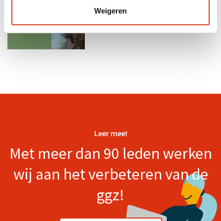
Weigeren
Leer mee!
Met meer dan 90 leden werken
wij aan het verbeteren van de
ggz!