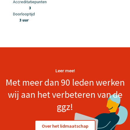
Accreditatiepunten
3
Doorlooptijd
3 uur
Leer mee!
Met meer dan 90 leden werken
wij aan het verbeteren van de
ggz!
Over het lidmaatschap