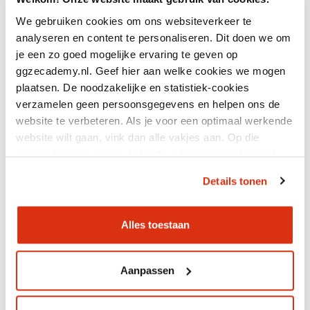
We gebruiken cookies om ons websiteverkeer te
analyseren en content te personaliseren. Dit doen we om
je een zo goed mogelijke ervaring te geven op
ggzecademy.nl. Geef hier aan welke cookies we mogen
plaatsen. De noodzakelijke en statistiek-cookies
LVB & extra uitdagingen en risico's
verzamelen geen persoonsgegevens en helpen ons de
website te verbeteren. Als je voor een optimaal werkende
website wilt gaan, vink dan alle vakjes aan. Op die
manier kunnen we jou de beste online service bieden!
Details tonen
GRATIS
Accreditatiepunten
Alles toestaan
1.65
Doorlooptijd
1,5 uur
Aanpassen