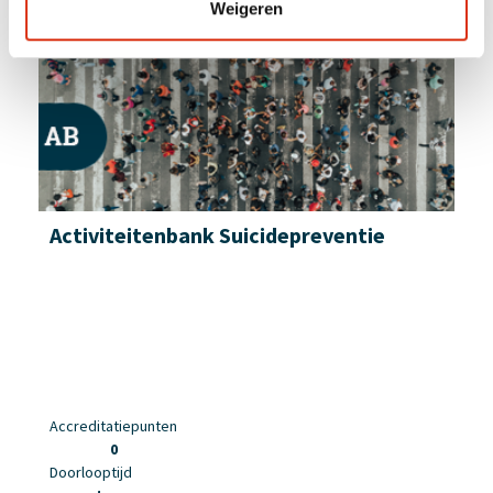
Weigeren
Activiteitenbank Su­icidepreventie
Accreditatiepunten
0
Doorlooptijd